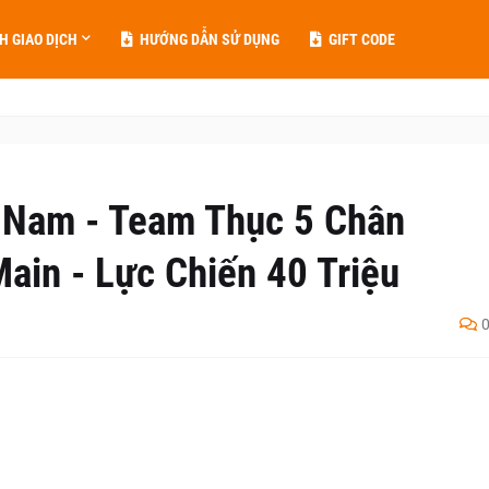
H GIAO DỊCH
HƯỚNG DẪN SỬ DỤNG
GIFT CODE
 Nam - Team Thục 5 Chân
Main - Lực Chiến 40 Triệu