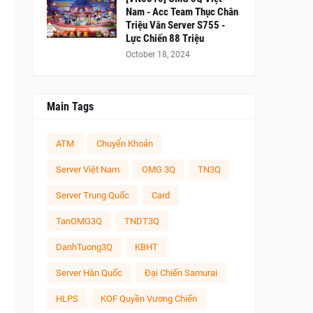
Nam - Acc Team Thục Chân
Triệu Vân Server S755 -
Lực Chiến 88 Triệu
October 18, 2024
Main Tags
ATM
Chuyển Khoản
Server Việt Nam
OMG 3Q
TN3Q
Server Trung Quốc
Card
TanOMG3Q
TNDT3Q
DanhTuong3Q
KBHT
Server Hàn Quốc
Đại Chiến Samurai
HLPS
KOF Quyền Vương Chiến