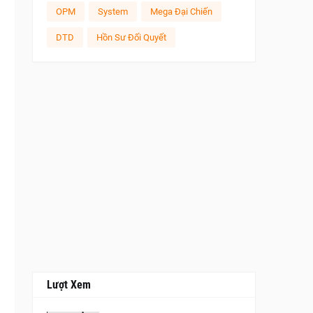
OPM
System
Mega Đại Chiến
DTD
Hồn Sư Đối Quyết
Lượt Xem