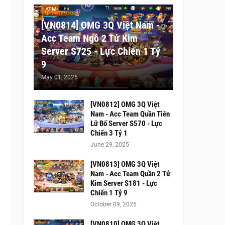
ATM
[VN0814] OMG 3Q Việt Nam -
Acc Team Ngô 2 Tử Kim
Server S725 - Lực Chiến 1 Tỷ
9
May 01, 2026
[VN0812] OMG 3Q Việt
Nam - Acc Team Quần Tiên
Lữ Bố Server S570 - Lực
Chiến 3 Tỷ 1
June 29, 2025
[VN0813] OMG 3Q Việt
Nam - Acc Team Quần 2 Tử
Kim Server S181 - Lực
Chiến 1 Tỷ 9
October 09, 2025
[VN0810] OMG 3Q Việt