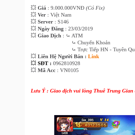
💥
Giá
: 9.000.000VNĐ
(Có Fix)
💥
Ver
: Việt Nam
💥
Server
: S146
💥
Ngày Đăng
: 23/03/2019
💥
Giao Dịch
: ⤿ ATM
⤿
Chuyển Khoản
⤿ Trực Tiếp HN - Tuyên Qu
💥
Liên Hệ Người Bán :
Link
💥
SĐT :
0962810928
💥
Mã Acc
: VN0105
Lưu Ý : Giao dịch vui lòng Thuê Trung Gian