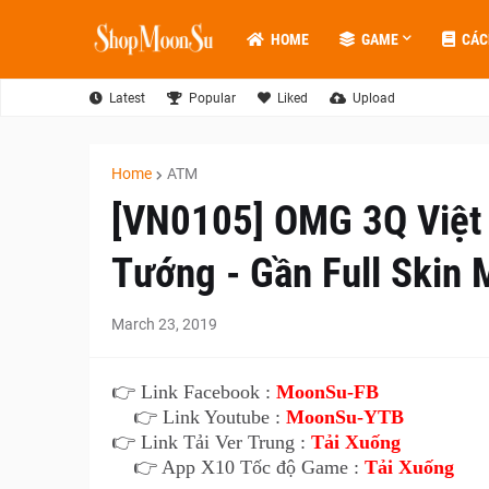
HOME
GAME
CÁC
Latest
Popular
Liked
Upload
Home
ATM
[VN0105] OMG 3Q Việt
Tướng - Gần Full Skin 
March 23, 2019
👉 Link Facebook :
MoonSu-FB
👉 Link Youtube :
MoonSu-YTB
👉 Link Tải Ver Trung :
Tải Xuống
👉 App X10 Tốc độ Game :
Tải Xuống