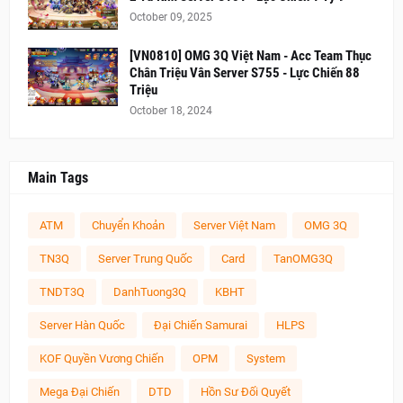
October 09, 2025
[VN0810] OMG 3Q Việt Nam - Acc Team Thục
Chân Triệu Vân Server S755 - Lực Chiến 88
Triệu
October 18, 2024
Main Tags
ATM
Chuyển Khoản
Server Việt Nam
OMG 3Q
TN3Q
Server Trung Quốc
Card
TanOMG3Q
TNDT3Q
DanhTuong3Q
KBHT
Server Hàn Quốc
Đại Chiến Samurai
HLPS
KOF Quyền Vương Chiến
OPM
System
Mega Đại Chiến
DTD
Hồn Sư Đối Quyết