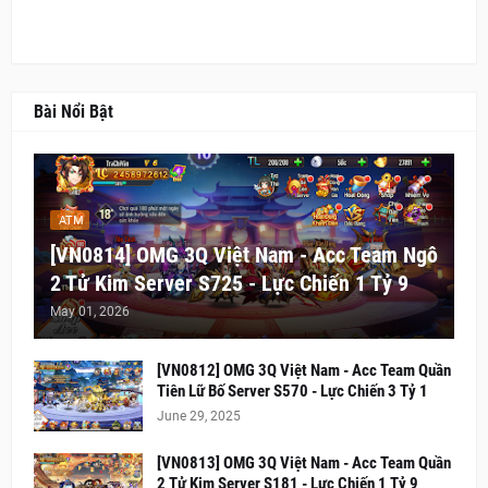
Bài Nổi Bật
ATM
[VN0814] OMG 3Q Việt Nam - Acc Team Ngô
2 Tử Kim Server S725 - Lực Chiến 1 Tỷ 9
May 01, 2026
[VN0812] OMG 3Q Việt Nam - Acc Team Quần
Tiên Lữ Bố Server S570 - Lực Chiến 3 Tỷ 1
June 29, 2025
[VN0813] OMG 3Q Việt Nam - Acc Team Quần
2 Tử Kim Server S181 - Lực Chiến 1 Tỷ 9