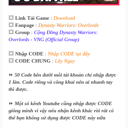
💥
Link Tải Game
:
Download
💥
Fanpage
:
Dynasty Warriors: Overlords
💥
Group
:
Cộng Đồng Dynasty Warriors:
Overlords - VNG (Official Group)
💥
Nhập CODE
:
Nhập CODE tại đây
💥
CODE CHUNG
:
Lấy Ngay
⏩
50 Code bên dưới mỗi tài khoản chỉ nhập được
1 lần. Code riêng và công khai nên ai nhanh tay
thì được.
⏩
Một số kênh Youtube cũng nhập được CODE
giống mình vì vậy nếu nhận kênh khác rồi rất có
thể bạn không sử dụng được CODE này nữa