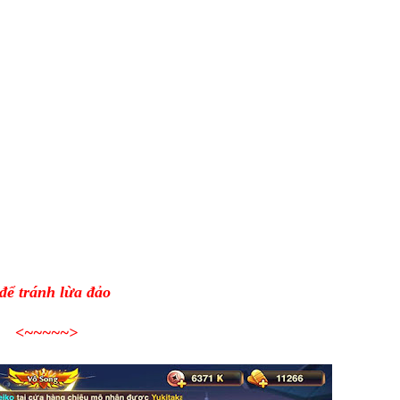
để tránh lừa đảo
<~~~~~>