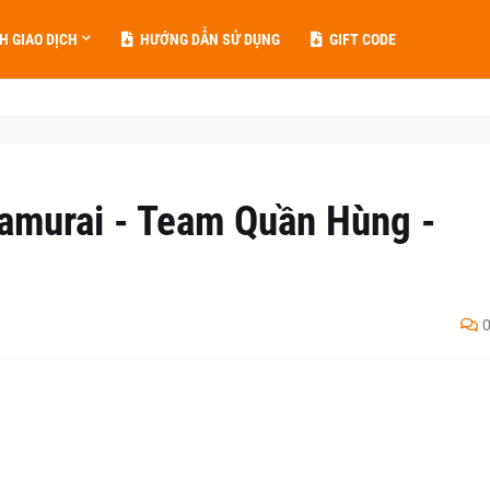
H GIAO DỊCH
HƯỚNG DẪN SỬ DỤNG
GIFT CODE
amurai - Team Quần Hùng -