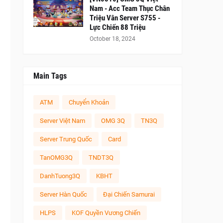
Nam - Acc Team Thục Chân
Triệu Vân Server S755 -
Lực Chiến 88 Triệu
October 18, 2024
Main Tags
ATM
Chuyển Khoản
Server Việt Nam
OMG 3Q
TN3Q
Server Trung Quốc
Card
TanOMG3Q
TNDT3Q
DanhTuong3Q
KBHT
Server Hàn Quốc
Đại Chiến Samurai
HLPS
KOF Quyền Vương Chiến