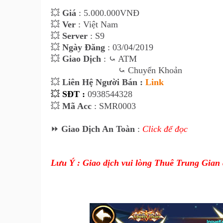
💥
Giá
: 5.000.000VNĐ
💥
Ver
: Việt Nam
💥
Server
: S9
💥
Ngày Đăng
: 03/04/2019
💥
Giao Dịch
: ⤿ ATM
⤿ Chuyển Khoản
💥
Liên Hệ Người Bán :
Link
💥
SĐT :
0938544328
💥
Mã Acc
: SMR0003
⏩
Giao Dịch An Toàn
:
Click để đọc
Lưu Ý : Giao dịch vui lòng Thuê Trung Gian 