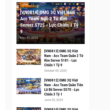
ATM
[VN0814] OMG 3Q Việt Nam -
Acc Team Ngô 2 Tử Kim
Server S725 - Lực Chiến 1 Tỷ
9
May 01, 2026
[VN0813] OMG 3Q Việt
Nam - Acc Team Quần 2 Tử
Kim Server S181 - Lực
Chiến 1 Tỷ 9
October 09, 2025
[VN0812] OMG 3Q Việt
Nam - Acc Team Quần Tiên
Lữ Bố Server S570 - Lực
Chiến 3 Tỷ 1
June 29, 2025
[VN0810] OMG 3Q Việt