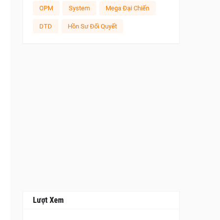
OPM
System
Mega Đại Chiến
DTD
Hồn Sư Đối Quyết
Lượt Xem