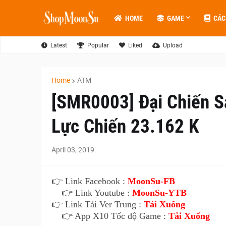
HOME
GAME
CÁC
Latest
Popular
Liked
Upload
Home
ATM
[SMR0003] Đại Chiến S
Lực Chiến 23.162 K
April 03, 2019
👉 Link Facebook :
MoonSu-FB
👉 Link Youtube :
MoonSu-YTB
👉 Link Tải Ver Trung :
Tải Xuống
👉 App X10 Tốc độ Game :
Tải Xuống