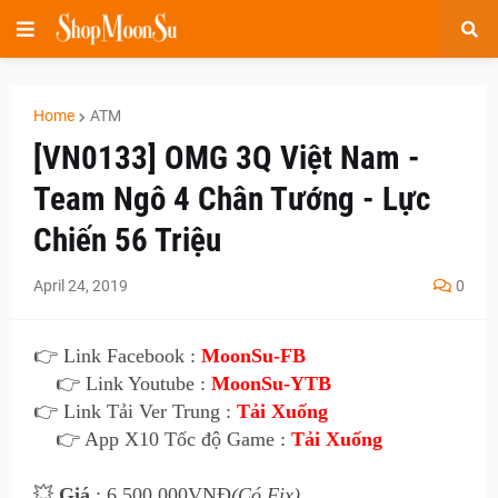
Home
ATM
[VN0133] OMG 3Q Việt Nam -
Team Ngô 4 Chân Tướng - Lực
Chiến 56 Triệu
April 24, 2019
0
👉 Link Facebook :
MoonSu-FB
👉 Link Youtube :
MoonSu-YTB
👉 Link Tải Ver Trung :
Tải Xuống
👉 App X10 Tốc độ Game :
Tải Xuống
💥
Giá
: 6.500.000VNĐ
(Có Fix)