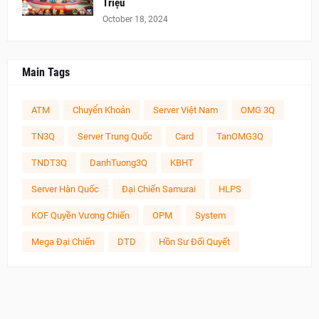
Triệu
October 18, 2024
Main Tags
ATM
Chuyển Khoản
Server Việt Nam
OMG 3Q
TN3Q
Server Trung Quốc
Card
TanOMG3Q
TNDT3Q
DanhTuong3Q
KBHT
Server Hàn Quốc
Đại Chiến Samurai
HLPS
KOF Quyền Vương Chiến
OPM
System
Mega Đại Chiến
DTD
Hồn Sư Đối Quyết