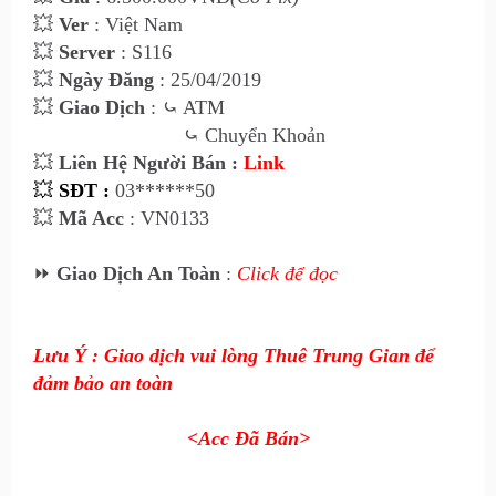
💥
Ver
: Việt Nam
💥
Server
: S116
💥
Ngày Đăng
: 25/04/2019
💥
Giao Dịch
: ⤿ ATM
⤿
Chuyển Khoản
💥
Liên Hệ Người Bán :
Link
💥
SĐT :
03******50
💥
Mã Acc
: VN0133
⏩
Giao Dịch An Toàn
:
Click để đọc
Lưu Ý : Giao dịch vui lòng Thuê Trung Gian để
đảm bảo an toàn
<Acc Đã Bán>