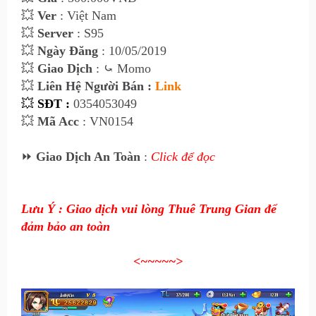
💥
Ver
: Việt Nam
💥
Server
: S95
💥
Ngày Đăng
: 10/05/2019
💥
Giao Dịch
: ⤿ Momo
💥
Liên Hệ Người Bán :
Link
💥
SĐT :
0354053049 
💥
Mã Acc
: VN0154
⏩
Giao Dịch An Toàn
:
Click để đọc
Lưu Ý : Giao dịch vui lòng Thuê Trung Gian để
đảm bảo an toàn
<~~~~~>