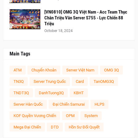
[VN0810] OMG 3Q Việt Nam - Acc Team Thục
Chân Triệu Vân Server S755 - Lực Chiến 88
Triệu
October 18, 2024
Main Tags
ATM
Chuyển Khoản
Server Việt Nam
OMG 3Q
TN3Q
Server Trung Quốc
Card
TanOMG3Q
TNDT3Q
DanhTuong3Q
KBHT
Server Hàn Quốc
Đại Chiến Samurai
HLPS
KOF Quyền Vương Chiến
OPM
System
Mega Đại Chiến
DTD
Hồn Sư Đối Quyết