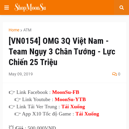
Home
ATM
[VN0154] OMG 3Q Việt Nam -
Team Ngụy 3 Chân Tướng - Lực
Chiến 25 Triệu
May 09, 2019
0
👉 Link Facebook :
MoonSu-FB
👉 Link Youtube :
MoonSu-YTB
👉 Link Tải Ver Trung :
Tải Xuống
👉 App X10 Tốc độ Game :
Tải Xuống
💥
Giá
: 500.000VNĐ