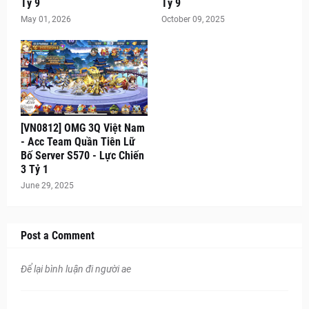
Tỷ 9
Tỷ 9
May 01, 2026
October 09, 2025
[VN0812] OMG 3Q Việt Nam
- Acc Team Quần Tiên Lữ
Bố Server S570 - Lực Chiến
3 Tỷ 1
June 29, 2025
Post a Comment
Để lại bình luận đi người ae