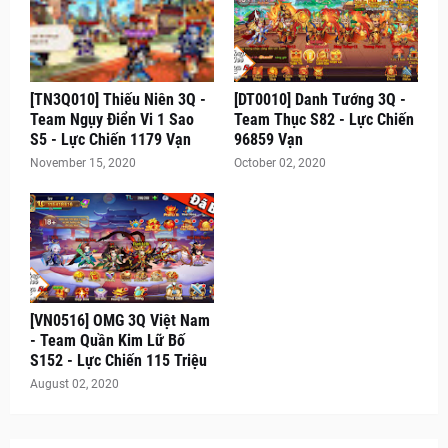
[TN3Q010] Thiếu Niên 3Q -
[DT0010] Danh Tướng 3Q -
Team Ngụy Điển Vi 1 Sao
Team Thục S82 - Lực Chiến
S5 - Lực Chiến 1179 Vạn
96859 Vạn
November 15, 2020
October 02, 2020
[VN0516] OMG 3Q Việt Nam
- Team Quần Kim Lữ Bố
S152 - Lực Chiến 115 Triệu
August 02, 2020