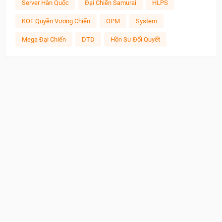
Server Hàn Quốc
Đại Chiến Samurai
HLPS
KOF Quyền Vương Chiến
OPM
System
Mega Đại Chiến
DTD
Hồn Sư Đối Quyết