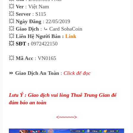
💥
Ver
: Việt Nam
💥
Server
: S115
💥
Ngày Đăng
: 22/05/2019
💥
Giao Dịch
:
⤿
Card SohaCoin
💥
Liên Hệ Người Bán :
Link
💥
SĐT :
0972422150
💥
Mã Acc
: VN0165
⏩
Giao Dịch An Toàn
:
Click để đọc
Lưu Ý : Giao dịch vui lòng Thuê Trung Gian để
đảm bảo an toàn
<~~~~~>