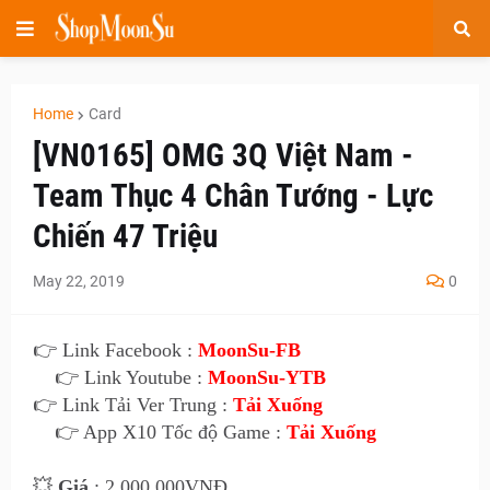
Home
Card
[VN0165] OMG 3Q Việt Nam -
Team Thục 4 Chân Tướng - Lực
Chiến 47 Triệu
May 22, 2019
0
👉 Link Facebook :
MoonSu-FB
👉 Link Youtube :
MoonSu-YTB
👉 Link Tải Ver Trung :
Tải Xuống
👉 App X10 Tốc độ Game :
Tải Xuống
💥
Giá
: 2.000.000VNĐ