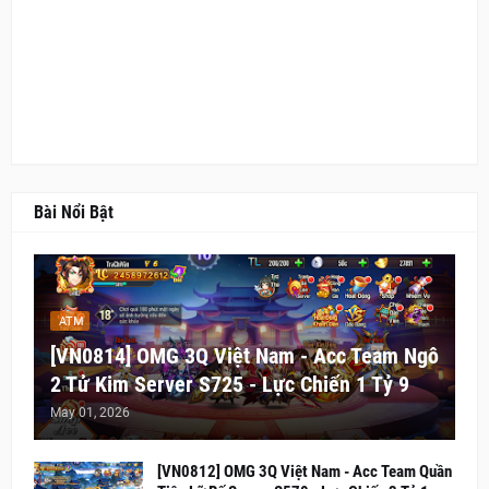
Bài Nổi Bật
ATM
[VN0814] OMG 3Q Việt Nam - Acc Team Ngô
2 Tử Kim Server S725 - Lực Chiến 1 Tỷ 9
May 01, 2026
[VN0812] OMG 3Q Việt Nam - Acc Team Quần