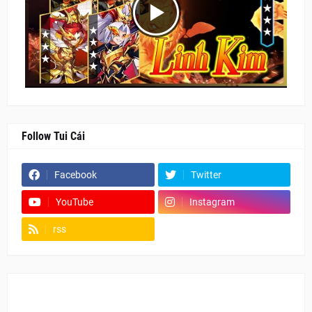
Follow Tui Cái
Facebook
Twitter
YouTube
Instagram
rss
Fanpage