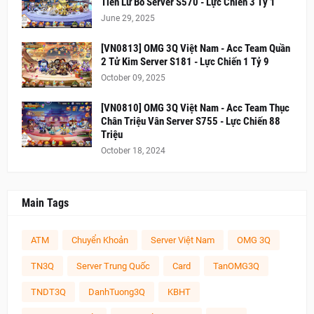
Tiên Lữ Bố Server S570 - Lực Chiến 3 Tỷ 1
June 29, 2025
[VN0813] OMG 3Q Việt Nam - Acc Team Quần
2 Tử Kim Server S181 - Lực Chiến 1 Tỷ 9
October 09, 2025
[VN0810] OMG 3Q Việt Nam - Acc Team Thục
Chân Triệu Vân Server S755 - Lực Chiến 88
Triệu
October 18, 2024
Main Tags
ATM
Chuyển Khoản
Server Việt Nam
OMG 3Q
TN3Q
Server Trung Quốc
Card
TanOMG3Q
TNDT3Q
DanhTuong3Q
KBHT