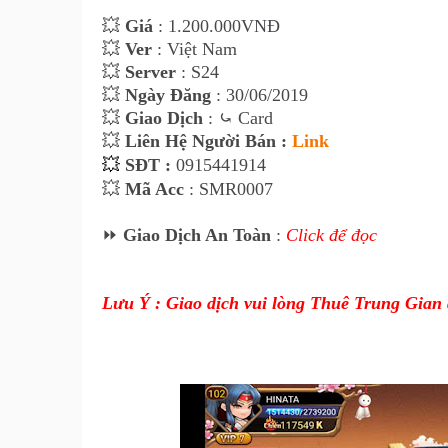
💥
Giá
: 1.200.000VNĐ
💥
Ver
: Việt Nam
💥
Server
: S24
💥
Ngày Đăng
: 30/06/2019
💥
Giao Dịch
: ⤿ Card
💥
Liên Hệ Người Bán :
Link
💥
SĐT :
0915441914
💥
Mã Acc
: SMR0007
⏩
Giao Dịch An Toàn
:
Click để đọc
Lưu Ý : Giao dịch vui lòng Thuê Trung Gian 