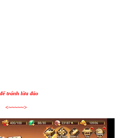
để tránh lừa đảo
<~~~~~>