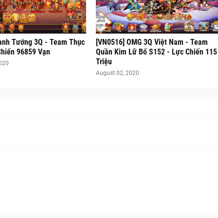
anh Tướng 3Q - Team Thục
[VN0516] OMG 3Q Việt Nam - Team
Chiến 96859 Vạn
Quần Kim Lữ Bố S152 - Lực Chiến 115
Triệu
2020
August 02, 2020