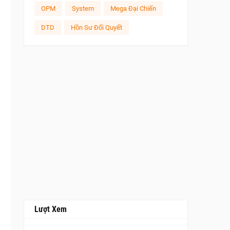
OPM
System
Mega Đại Chiến
DTD
Hồn Sư Đối Quyết
Lượt Xem