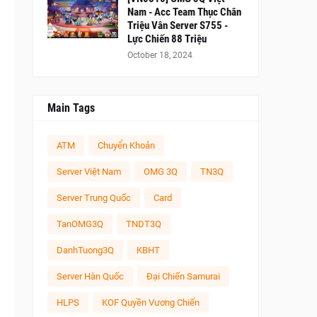
Nam - Acc Team Thục Chân
Triệu Vân Server S755 -
Lực Chiến 88 Triệu
October 18, 2024
Main Tags
ATM
Chuyển Khoản
Server Việt Nam
OMG 3Q
TN3Q
Server Trung Quốc
Card
TanOMG3Q
TNDT3Q
DanhTuong3Q
KBHT
Server Hàn Quốc
Đại Chiến Samurai
HLPS
KOF Quyền Vương Chiến