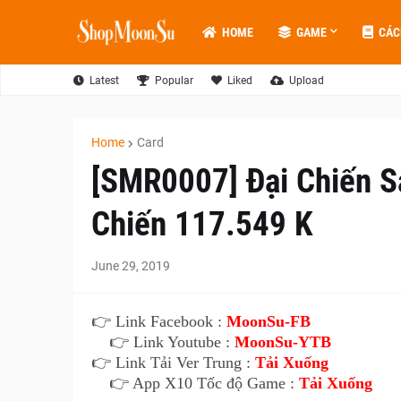
HOME
GAME
CÁC
Latest
Popular
Liked
Upload
Home
Card
[SMR0007] Đại Chiến S
Chiến 117.549 K
June 29, 2019
👉 Link Facebook :
MoonSu-FB
👉 Link Youtube :
MoonSu-YTB
👉 Link Tải Ver Trung :
Tải Xuống
👉 App X10 Tốc độ Game :
Tải Xuống