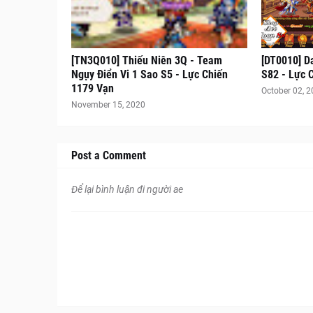
[TN3Q010] Thiếu Niên 3Q - Team
[DT0010] D
Ngụy Điển Vi 1 Sao S5 - Lực Chiến
S82 - Lực 
1179 Vạn
October 02, 
November 15, 2020
Post a Comment
Để lại bình luận đi người ae