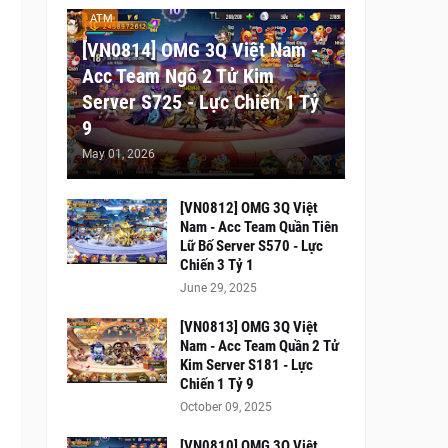
ATM
[VN0814] OMG 3Q Việt Nam -
Acc Team Ngô 2 Tử Kim
Server S725 - Lực Chiến 1 Tỷ
9
May 01, 2026
[VN0812] OMG 3Q Việt
Nam - Acc Team Quần Tiên
Lữ Bố Server S570 - Lực
Chiến 3 Tỷ 1
June 29, 2025
[VN0813] OMG 3Q Việt
Nam - Acc Team Quần 2 Tử
Kim Server S181 - Lực
Chiến 1 Tỷ 9
October 09, 2025
[VN0810] OMG 3Q Việt