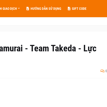
H GIAO DỊCH
HƯỚNG DẪN SỬ DỤNG
GIFT CODE
amurai - Team Takeda - Lực