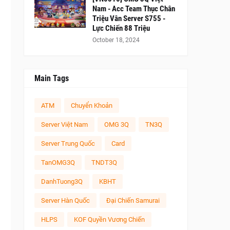
Nam - Acc Team Thục Chân
Triệu Vân Server S755 -
Lực Chiến 88 Triệu
October 18, 2024
Main Tags
ATM
Chuyển Khoản
Server Việt Nam
OMG 3Q
TN3Q
Server Trung Quốc
Card
TanOMG3Q
TNDT3Q
DanhTuong3Q
KBHT
Server Hàn Quốc
Đại Chiến Samurai
HLPS
KOF Quyền Vương Chiến