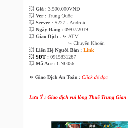
💥
Giá
: 3.500.000VNĐ
💥
Ver
: Trung Quốc
💥
Server
: S227 - Android
💥
Ngày Đăng
: 09/07/2019
💥
Giao Dịch
:
⤿
ATM
⤿
Chuyển Khoản
💥
Liên Hệ Người Bán :
Link
💥
SĐT :
0915831287
💥
Mã Acc
:
CN0056
⏩
Giao Dịch An Toàn
:
Click để đọc
Lưu Ý : Giao dịch vui lòng Thuê Trung Gian