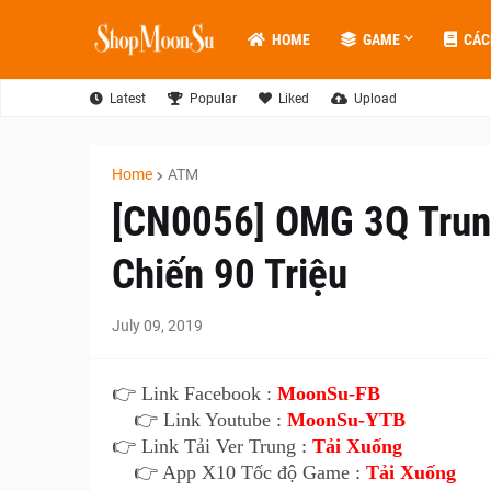
HOME
GAME
CÁC
Latest
Popular
Liked
Upload
Home
ATM
[CN0056] OMG 3Q Trung
Chiến 90 Triệu
July 09, 2019
👉 Link Facebook :
MoonSu-FB
👉 Link Youtube :
MoonSu-YTB
👉 Link Tải Ver Trung :
Tải Xuống
👉 App X10 Tốc độ Game :
Tải Xuống