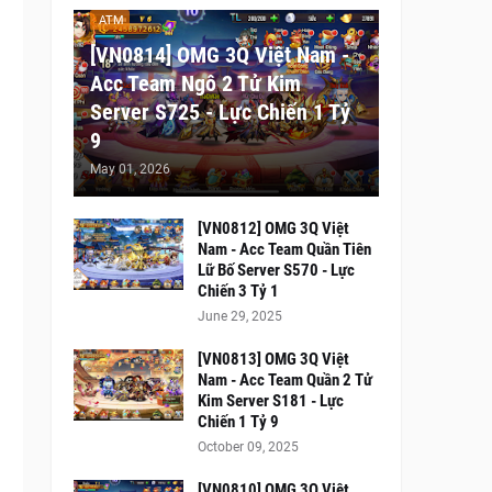
ATM
[VN0814] OMG 3Q Việt Nam -
Acc Team Ngô 2 Tử Kim
Server S725 - Lực Chiến 1 Tỷ
9
May 01, 2026
[VN0812] OMG 3Q Việt
Nam - Acc Team Quần Tiên
Lữ Bố Server S570 - Lực
Chiến 3 Tỷ 1
June 29, 2025
[VN0813] OMG 3Q Việt
Nam - Acc Team Quần 2 Tử
Kim Server S181 - Lực
Chiến 1 Tỷ 9
October 09, 2025
[VN0810] OMG 3Q Việt