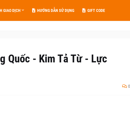
H GIAO DỊCH
HƯỚNG DẪN SỬ DỤNG
GIFT CODE
 Quốc - Kim Tả Từ - Lực