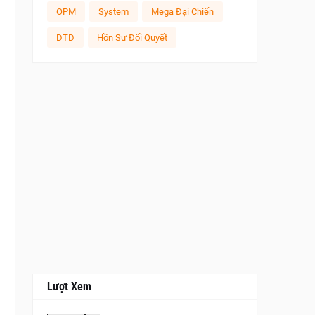
OPM
System
Mega Đại Chiến
DTD
Hồn Sư Đối Quyết
Lượt Xem