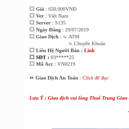
💥
Giá
: 650.000VNĐ
💥
Ver
: Việt Nam
💥
Server
: S135
💥
Ngày Đăng
: 29/07/2019
💥
Giao Dịch
:
⤿
ATM
⤿
Chuyển Khoản
💥
Liên Hệ Người Bán :
Link
💥
SĐT :
03*****25
💥
Mã Acc
: VN0219
⏩
Giao Dịch An Toàn
:
Click để đọc
Lưu Ý : Giao dịch vui lòng Thuê Trung Gian