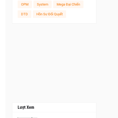
OPM
System
Mega Đại Chiến
DTD
Hồn Sư Đối Quyết
Lượt Xem