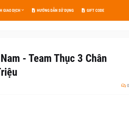
H GIAO DỊCH
HƯỚNG DẪN SỬ DỤNG
GIFT CODE
 Nam - Team Thục 3 Chân
riệu