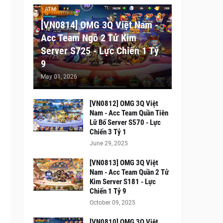
ATM
[VN0814] OMG 3Q Việt Nam -
Acc Team Ngô 2 Tử Kim
Server S725 - Lực Chiến 1 Tỷ
9
May 01, 2026
[VN0812] OMG 3Q Việt
Nam - Acc Team Quần Tiên
Lữ Bố Server S570 - Lực
Chiến 3 Tỷ 1
June 29, 2025
[VN0813] OMG 3Q Việt
Nam - Acc Team Quần 2 Tử
Kim Server S181 - Lực
Chiến 1 Tỷ 9
October 09, 2025
[VN0810] OMG 3Q Việt