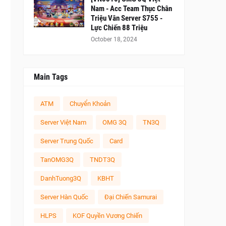
Nam - Acc Team Thục Chân
Triệu Vân Server S755 -
Lực Chiến 88 Triệu
October 18, 2024
Main Tags
ATM
Chuyển Khoản
Server Việt Nam
OMG 3Q
TN3Q
Server Trung Quốc
Card
TanOMG3Q
TNDT3Q
DanhTuong3Q
KBHT
Server Hàn Quốc
Đại Chiến Samurai
HLPS
KOF Quyền Vương Chiến