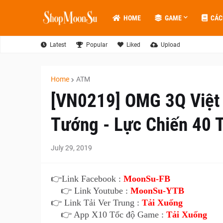
HOME
GAME
CÁC
Latest
Popular
Liked
Upload
Home
ATM
[VN0219] OMG 3Q Việt
Tướng - Lực Chiến 40 T
July 29, 2019
👉Link Facebook :
MoonSu-FB
👉 Link Youtube :
MoonSu-YTB
👉 Link Tải Ver Trung :
Tải Xuống
👉 App X10 Tốc độ Game :
Tải Xuống