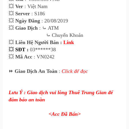
💥
Ver
: Việt Nam
💥
Server
: S186
💥
Ngày Đăng
: 20/08/2019
💥
Giao Dịch
:
⤿
ATM
⤿
Chuyển Khoản
💥
Liên Hệ Người Bán :
Link
💥
SĐT :
03******38
💥
Mã Acc
: VN0242
⏩
Giao Dịch An Toàn
:
Click để đọc
Lưu Ý : Giao dịch vui lòng Thuê Trung Gian để
đảm bảo an toàn
<Acc Đã Bán>