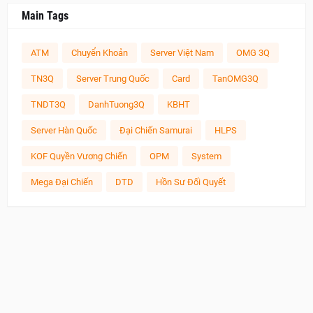
Main Tags
ATM
Chuyển Khoản
Server Việt Nam
OMG 3Q
TN3Q
Server Trung Quốc
Card
TanOMG3Q
TNDT3Q
DanhTuong3Q
KBHT
Server Hàn Quốc
Đại Chiến Samurai
HLPS
KOF Quyền Vương Chiến
OPM
System
Mega Đại Chiến
DTD
Hồn Sư Đối Quyết