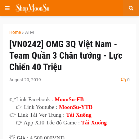
Home
ATM
[VN0242] OMG 3Q Việt Nam -
Team Quần 3 Chân tướng - Lực
Chiến 40 Triệu
August 20, 2019
0
👉Link Facebook :
MoonSu-FB
👉 Link Youtube :
MoonSu-YTB
👉 Link Tải Ver Trung :
Tải Xuống
👉 App X10 Tốc độ Game :
Tải Xuống
💥
Giá
: 4.500.000VNĐ