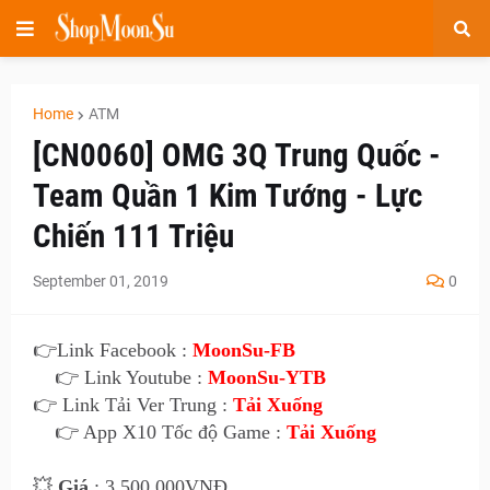
Home
ATM
[CN0060] OMG 3Q Trung Quốc -
Team Quần 1 Kim Tướng - Lực
Chiến 111 Triệu
September 01, 2019
0
👉Link Facebook :
MoonSu-FB
👉 Link Youtube :
MoonSu-YTB
👉 Link Tải Ver Trung :
Tải Xuống
👉 App X10 Tốc độ Game :
Tải Xuống
💥
Giá
: 3.500.000VNĐ