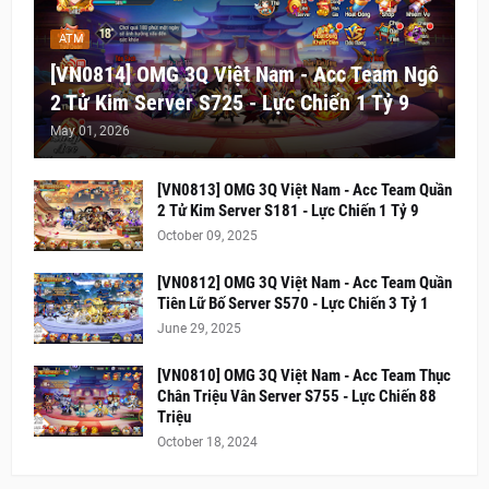
ATM
[VN0814] OMG 3Q Việt Nam - Acc Team Ngô
2 Tử Kim Server S725 - Lực Chiến 1 Tỷ 9
May 01, 2026
[VN0813] OMG 3Q Việt Nam - Acc Team Quần
2 Tử Kim Server S181 - Lực Chiến 1 Tỷ 9
October 09, 2025
[VN0812] OMG 3Q Việt Nam - Acc Team Quần
Tiên Lữ Bố Server S570 - Lực Chiến 3 Tỷ 1
June 29, 2025
[VN0810] OMG 3Q Việt Nam - Acc Team Thục
Chân Triệu Vân Server S755 - Lực Chiến 88
Triệu
October 18, 2024