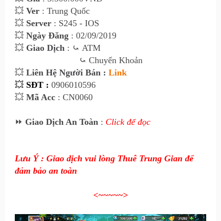
💥
Ver
: Trung Quốc
💥
Server
: S245 - IOS
💥
Ngày Đăng
: 02/09/2019
💥
Giao Dịch
:
⤿
ATM
⤿
Chuyển Khoản
💥
Liên Hệ Người Bán :
Link
💥
SĐT :
0906010596
💥
Mã Acc
: CN0060
⏩
Giao Dịch An Toàn
:
Click để đọc
Lưu Ý : Giao dịch vui lòng Thuê Trung Gian để
đảm bảo an toàn
<~~~~~>