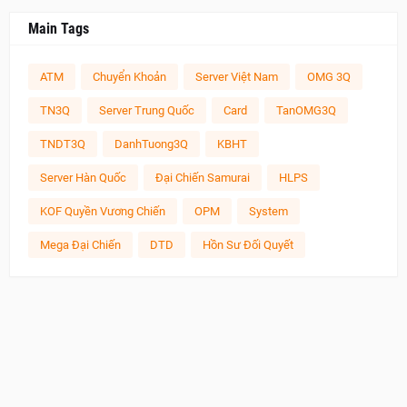
Main Tags
ATM
Chuyển Khoản
Server Việt Nam
OMG 3Q
TN3Q
Server Trung Quốc
Card
TanOMG3Q
TNDT3Q
DanhTuong3Q
KBHT
Server Hàn Quốc
Đại Chiến Samurai
HLPS
KOF Quyền Vương Chiến
OPM
System
Mega Đại Chiến
DTD
Hồn Sư Đối Quyết