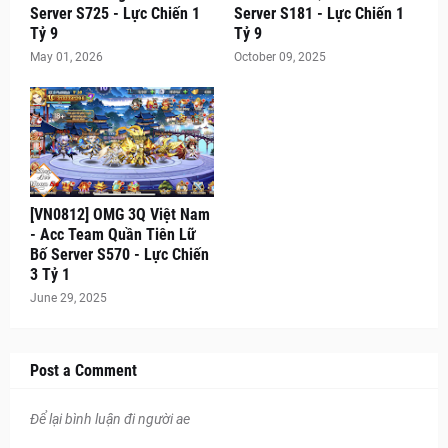
Server S725 - Lực Chiến 1
Server S181 - Lực Chiến 1
Tỷ 9
Tỷ 9
May 01, 2026
October 09, 2025
[VN0812] OMG 3Q Việt Nam
- Acc Team Quần Tiên Lữ
Bố Server S570 - Lực Chiến
3 Tỷ 1
June 29, 2025
Post a Comment
Để lại bình luận đi người ae