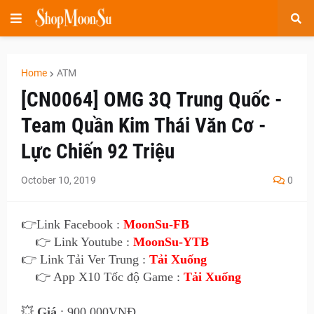
Home
ATM
[CN0064] OMG 3Q Trung Quốc -
Team Quần Kim Thái Văn Cơ -
Lực Chiến 92 Triệu
October 10, 2019
0
👉Link Facebook :
MoonSu-FB
👉 Link Youtube :
MoonSu-YTB
👉 Link Tải Ver Trung :
Tải Xuống
👉 App X10 Tốc độ Game :
Tải Xuống
💥
Giá
: 900.000VNĐ