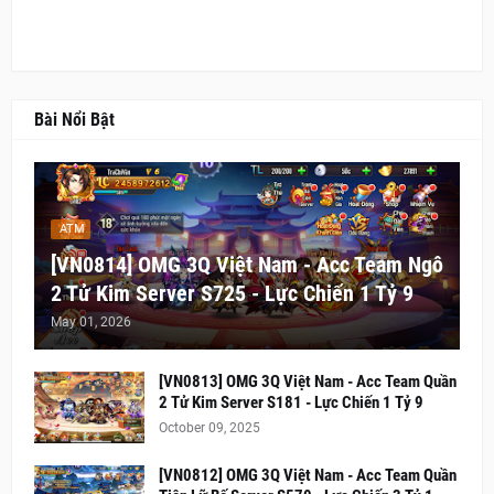
Bài Nổi Bật
ATM
[VN0814] OMG 3Q Việt Nam - Acc Team Ngô
2 Tử Kim Server S725 - Lực Chiến 1 Tỷ 9
May 01, 2026
[VN0813] OMG 3Q Việt Nam - Acc Team Quần
2 Tử Kim Server S181 - Lực Chiến 1 Tỷ 9
October 09, 2025
[VN0812] OMG 3Q Việt Nam - Acc Team Quần