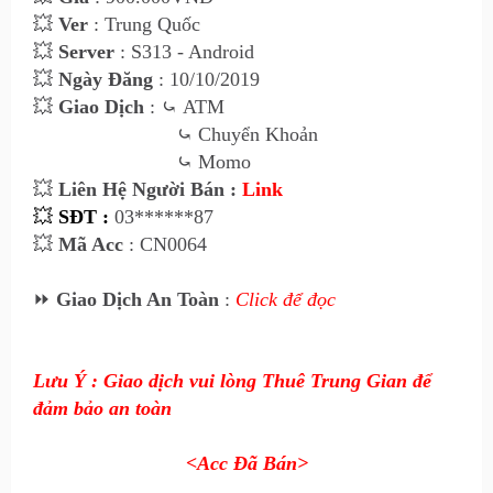
💥
Ver
: Trung Quốc
💥
Server
: S313 - Android
💥
Ngày Đăng
: 10/10/2019
💥
Giao Dịch
:
⤿
ATM
⤿
Chuyển Khoản
⤿
Momo
💥
Liên Hệ Người Bán :
Link
💥
SĐT :
03******87
💥
Mã Acc
: CN0064
⏩
Giao Dịch An Toàn
:
Click để đọc
Lưu Ý : Giao dịch vui lòng Thuê Trung Gian để
đảm bảo an toàn
<Acc Đã Bán>