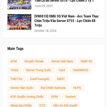
Tiên Lữ Bố Server S570 - Lực Chiến 3 Tỷ 1
June 29, 2025
[VN0810] OMG 3Q Việt Nam - Acc Team Thục
Chân Triệu Vân Server S755 - Lực Chiến 88
Triệu
October 18, 2024
Main Tags
ATM
Chuyển Khoản
Server Việt Nam
OMG 3Q
TN3Q
Server Trung Quốc
Card
TanOMG3Q
TNDT3Q
DanhTuong3Q
KBHT
Server Hàn Quốc
Đại Chiến Samurai
HLPS
KOF Quyền Vương Chiến
OPM
System
Mega Đại Chiến
DTD
Hồn Sư Đối Quyết