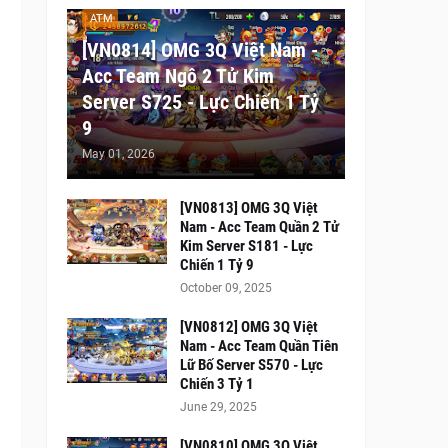
ATM
[VN0814] OMG 3Q Việt Nam -
Acc Team Ngô 2 Tử Kim
Server S725 - Lực Chiến 1 Tỷ
9
May 01, 2026
[VN0813] OMG 3Q Việt
Nam - Acc Team Quần 2 Tử
Kim Server S181 - Lực
Chiến 1 Tỷ 9
October 09, 2025
[VN0812] OMG 3Q Việt
Nam - Acc Team Quần Tiên
Lữ Bố Server S570 - Lực
Chiến 3 Tỷ 1
June 29, 2025
[VN0810] OMG 3Q Việt