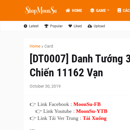
HOME
GAME
CÁC
Latest
Popular
Liked
Upload
Home
Card
[DT0007] Danh Tướng 3
Chiến 11162 Vạn
October 30, 2019
👉 Link Facebook :
MoonSu-FB
👉 Link Youtube :
MoonSu-YTB
👉 Link Tải Ver Trung :
Tải Xuống