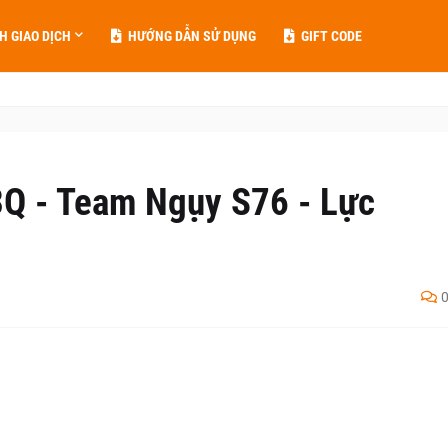
H GIAO DỊCH
HƯỚNG DẪN SỬ DỤNG
GIFT CODE
Q - Team Ngụy S76 - Lực