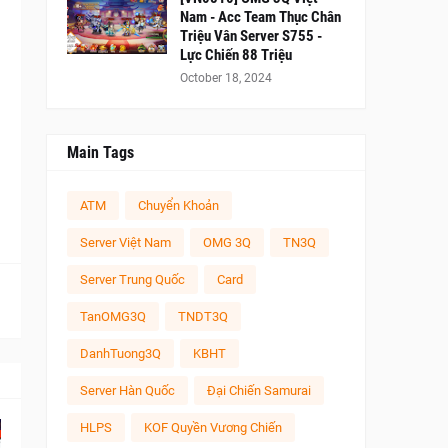
Nam - Acc Team Thục Chân
Triệu Vân Server S755 -
Lực Chiến 88 Triệu
October 18, 2024
Main Tags
ATM
Chuyển Khoản
Server Việt Nam
OMG 3Q
TN3Q
Server Trung Quốc
Card
TanOMG3Q
TNDT3Q
DanhTuong3Q
KBHT
Server Hàn Quốc
Đại Chiến Samurai
HLPS
KOF Quyền Vương Chiến