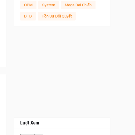
OPM
System
Mega Đại Chiến
DTD
Hồn Sư Đối Quyết
Lượt Xem