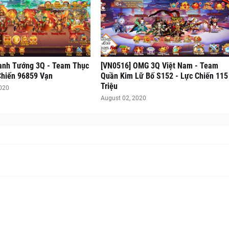
anh Tướng 3Q - Team Thục
[VN0516] OMG 3Q Việt Nam - Team
Chiến 96859 Vạn
Quần Kim Lữ Bố S152 - Lực Chiến 115
Triệu
2020
August 02, 2020