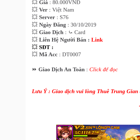
💥
Giá
: 80.000VNĐ
💥
Ver
: Việt Nam
💥
Server
: S76
💥
Ngày Đăng
: 30/10/2019
💥
Giao Dịch
:
⤿
Card
💥
Liên Hệ Người Bán :
Link
💥
SĐT :
💥
Mã Acc
: DT0007
⏩
Giao Dịch An Toàn
:
Click để đọc
Lưu Ý : Giao dịch vui lòng Thuê Trung Gian