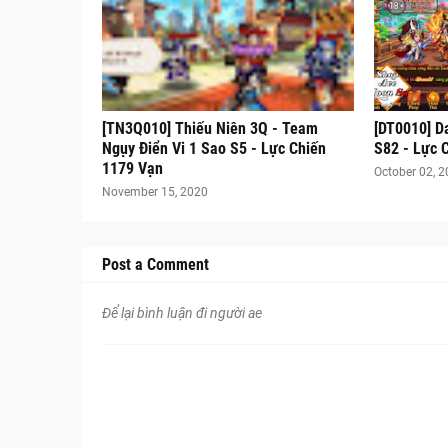
[TN3Q010] Thiếu Niên 3Q - Team
[DT0010] D
Ngụy Điển Vi 1 Sao S5 - Lực Chiến
S82 - Lực 
1179 Vạn
October 02, 
November 15, 2020
Post a Comment
Để lại bình luận đi người ae