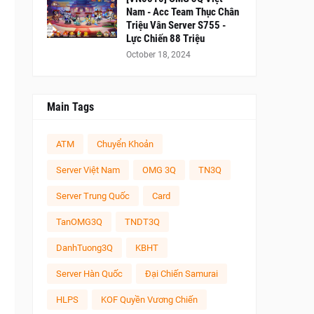
Nam - Acc Team Thục Chân
Triệu Vân Server S755 -
Lực Chiến 88 Triệu
October 18, 2024
Main Tags
ATM
Chuyển Khoản
Server Việt Nam
OMG 3Q
TN3Q
Server Trung Quốc
Card
TanOMG3Q
TNDT3Q
DanhTuong3Q
KBHT
Server Hàn Quốc
Đại Chiến Samurai
HLPS
KOF Quyền Vương Chiến