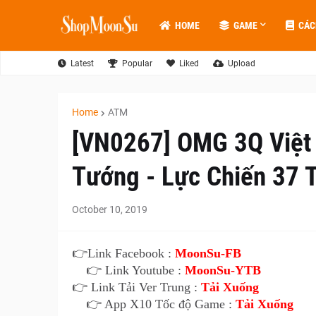
HOME
GAME
CÁC
Latest
Popular
Liked
Upload
Home
ATM
[VN0267] OMG 3Q Việt
Tướng - Lực Chiến 37 T
October 10, 2019
👉Link Facebook :
MoonSu-FB
👉 Link Youtube :
MoonSu-YTB
👉 Link Tải Ver Trung :
Tải Xuống
👉 App X10 Tốc độ Game :
Tải Xuống