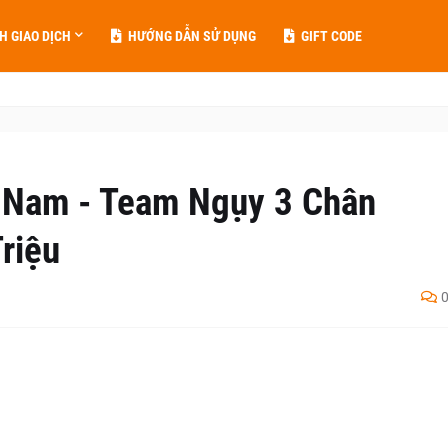
H GIAO DỊCH
HƯỚNG DẪN SỬ DỤNG
GIFT CODE
 Nam - Team Ngụy 3 Chân
riệu