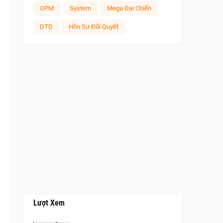
OPM
System
Mega Đại Chiến
DTD
Hồn Sư Đối Quyết
Lượt Xem