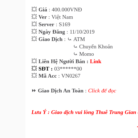
💥
Giá
: 400.000VNĐ
💥
Ver
: Việt Nam
💥
Server
: S169
💥
Ngày Đăng
: 11/10/2019
💥
Giao Dịch
:
⤿
ATM
⤿
Chuyển Khoản
⤿ Momo
💥
Liên Hệ Người Bán :
Link
💥
SĐT :
03******00
💥
Mã Acc
: VN0267
⏩
Giao Dịch An Toàn
:
Click để đọc
Lưu Ý : Giao dịch vui lòng Thuê Trung Gian