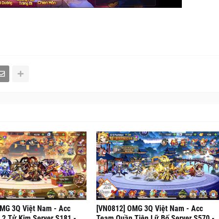
MG 3Q Việt Nam - Acc
[VN0812] OMG 3Q Việt Nam - Acc
2 Tử Kim Server S181 -
Team Quần Tiên Lữ Bố Server S570 -