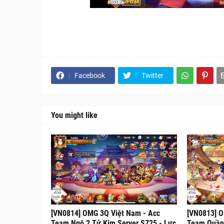
Facebook
Twitter
You might like
[VN0814] OMG 3Q Việt Nam - Acc
[VN0813] O
Team Ngô 2 Tử Kim Server S725 - Lực
Team Quần 