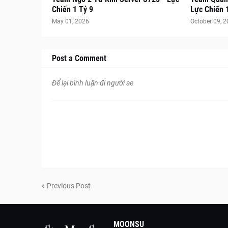
Chiến 1 Tỷ 9
Lực Chiến 
May 01, 2026
October 09, 
Post a Comment
Để lại bình luận đi người ae
Previous Post
MOONSU