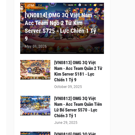
ATM
[VN0814] OMG 3Q Việt Nam -
Acc Team Ngô 2 Tử Kim
Server S725 - Lực Chiến 1 Tỷ
9
May 01, 2026
[VN0813] OMG 3Q Việt
Nam - Acc Team Quần 2 Tử
Kim Server S181 - Lực
Chiến 1 Tỷ 9
October 09, 2025
[VN0812] OMG 3Q Việt
Nam - Acc Team Quần Tiên
Lữ Bố Server S570 - Lực
Chiến 3 Tỷ 1
June 29, 2025
[VN0810] OMG 3Q Việt