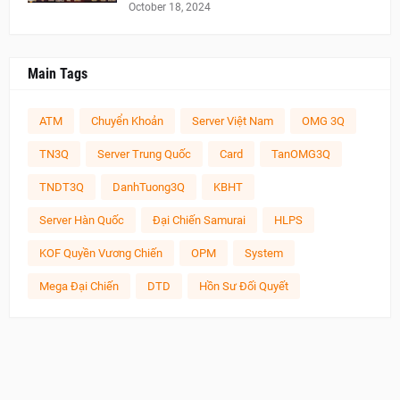
October 18, 2024
Main Tags
ATM
Chuyển Khoản
Server Việt Nam
OMG 3Q
TN3Q
Server Trung Quốc
Card
TanOMG3Q
TNDT3Q
DanhTuong3Q
KBHT
Server Hàn Quốc
Đại Chiến Samurai
HLPS
KOF Quyền Vương Chiến
OPM
System
Mega Đại Chiến
DTD
Hồn Sư Đối Quyết