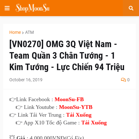
Home
ATM
[VN0270] OMG 3Q Việt Nam -
Team Quần 3 Chân Tướng - 1
Kim Tướng - Lực Chiến 94 Triệu
October 16, 2019
0
👉Link Facebook :
MoonSu-FB
👉 Link Youtube :
MoonSu-YTB
👉 Link Tải Ver Trung :
Tải Xuống
👉 App X10 Tốc độ Game :
Tải Xuống
💥
Giá
: 4.000.000VNĐ
(Có Fix)