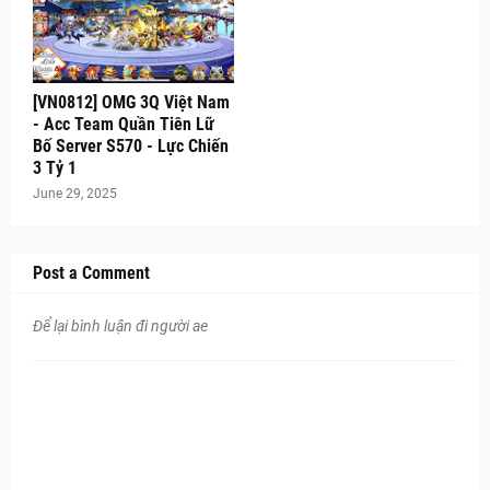
[VN0812] OMG 3Q Việt Nam
- Acc Team Quần Tiên Lữ
Bố Server S570 - Lực Chiến
3 Tỷ 1
June 29, 2025
Post a Comment
Để lại bình luận đi người ae