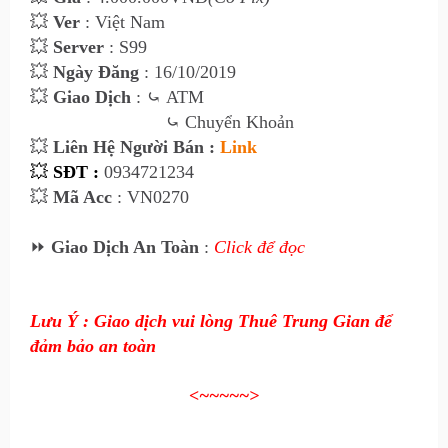
💥
Ver
: Việt Nam
💥
Server
: S99
💥
Ngày Đăng
: 16/10/2019
💥
Giao Dịch
:
⤿
ATM
⤿
Chuyển Khoản
💥
Liên Hệ Người Bán :
Link
💥
SĐT :
0934721234
💥
Mã Acc
: VN0270
⏩
Giao Dịch An Toàn
:
Click để đọc
Lưu Ý : Giao dịch vui lòng Thuê Trung Gian để
đảm bảo an toàn
<~~~~~>