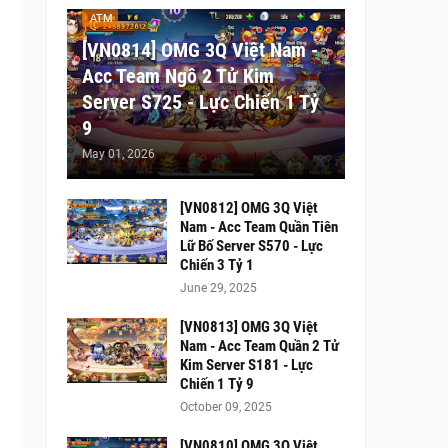
ATM
[VN0814] OMG 3Q Việt Nam -
Acc Team Ngô 2 Tử Kim
Server S725 - Lực Chiến 1 Tỷ
9
May 01, 2026
[VN0812] OMG 3Q Việt
Nam - Acc Team Quần Tiên
Lữ Bố Server S570 - Lực
Chiến 3 Tỷ 1
June 29, 2025
[VN0813] OMG 3Q Việt
Nam - Acc Team Quần 2 Tử
Kim Server S181 - Lực
Chiến 1 Tỷ 9
October 09, 2025
[VN0810] OMG 3Q Việt