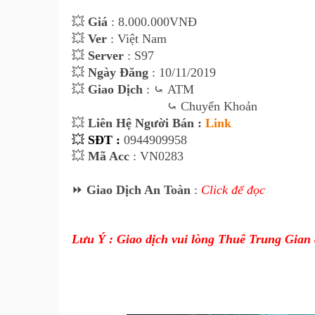
💥
Giá
: 8.000.000VNĐ
💥
Ver
: Việt Nam
💥
Server
: S97
💥
Ngày Đăng
: 10/11/2019
💥
Giao Dịch
:
⤿
ATM
⤿
Chuyển Khoản
💥
Liên Hệ Ngư
ời Bán :
Link
💥
SĐT :
0944909958
💥
Mã Acc
: VN0283
⏩
Giao Dịch An Toàn
:
Click để đọc
Lưu Ý : Giao dịch vui lòng Thuê Trung Gian