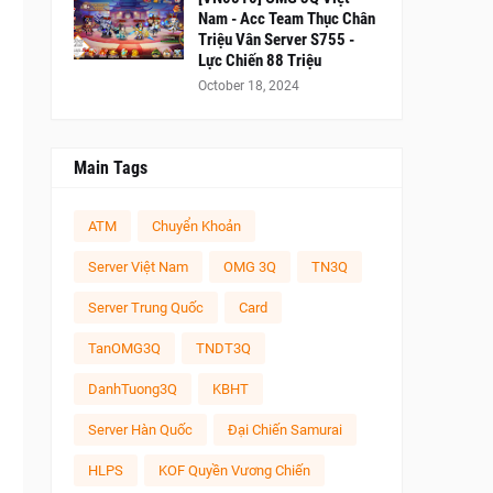
Nam - Acc Team Thục Chân
Triệu Vân Server S755 -
Lực Chiến 88 Triệu
October 18, 2024
Main Tags
ATM
Chuyển Khoản
Server Việt Nam
OMG 3Q
TN3Q
Server Trung Quốc
Card
TanOMG3Q
TNDT3Q
DanhTuong3Q
KBHT
Server Hàn Quốc
Đại Chiến Samurai
HLPS
KOF Quyền Vương Chiến