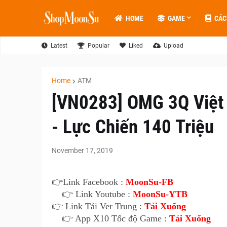
HOME
GAME
CÁC
Latest
Popular
Liked
Upload
Home
ATM
[VN0283] OMG 3Q Việt
- Lực Chiến 140 Triệu
November 17, 2019
👉Link Facebook :
MoonSu-FB
👉 Link Youtube :
MoonSu-YTB
👉 Link Tải Ver Trung :
Tải Xuống
👉 App X10 Tốc độ Game :
Tải Xuống