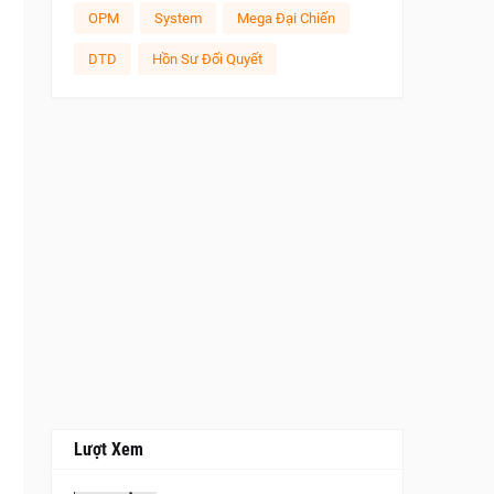
OPM
System
Mega Đại Chiến
DTD
Hồn Sư Đối Quyết
Lượt Xem