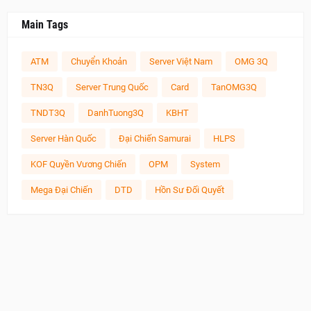
Main Tags
ATM
Chuyển Khoản
Server Việt Nam
OMG 3Q
TN3Q
Server Trung Quốc
Card
TanOMG3Q
TNDT3Q
DanhTuong3Q
KBHT
Server Hàn Quốc
Đại Chiến Samurai
HLPS
KOF Quyền Vương Chiến
OPM
System
Mega Đại Chiến
DTD
Hồn Sư Đối Quyết