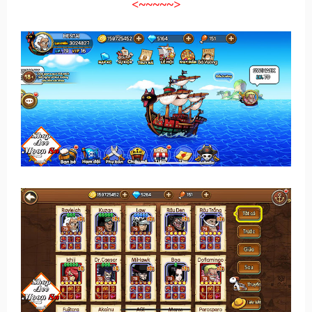
<~~~~~>