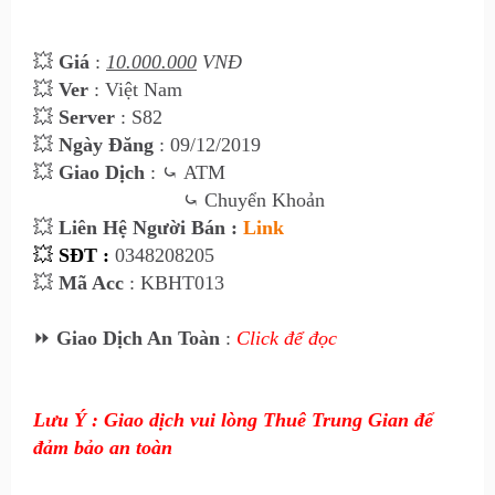
💥
Giá
:
10.000.000
VNĐ
💥
Ver
: Việt Nam
💥
Server
: S82
💥
Ngày Đăng
: 09/12/2019
💥
Giao Dịch
:
⤿
ATM
⤿
 Chuyển Khoản
💥
Liên Hệ Người Bán :
Link
💥
SĐT :
0348208205
💥
Mã Acc
: KBHT013
⏩
Giao Dịch An Toàn
:
Click để đọc
Lưu Ý : Giao dịch vui lòng Thuê Trung Gian để
đảm bảo an toàn