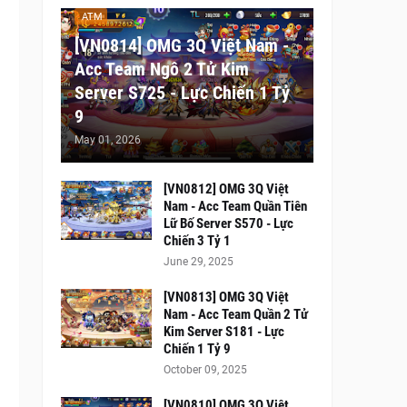
ATM
[VN0814] OMG 3Q Việt Nam -
Acc Team Ngô 2 Tử Kim
Server S725 - Lực Chiến 1 Tỷ
9
May 01, 2026
[VN0812] OMG 3Q Việt
Nam - Acc Team Quần Tiên
Lữ Bố Server S570 - Lực
Chiến 3 Tỷ 1
June 29, 2025
[VN0813] OMG 3Q Việt
Nam - Acc Team Quần 2 Tử
Kim Server S181 - Lực
Chiến 1 Tỷ 9
October 09, 2025
[VN0810] OMG 3Q Việt