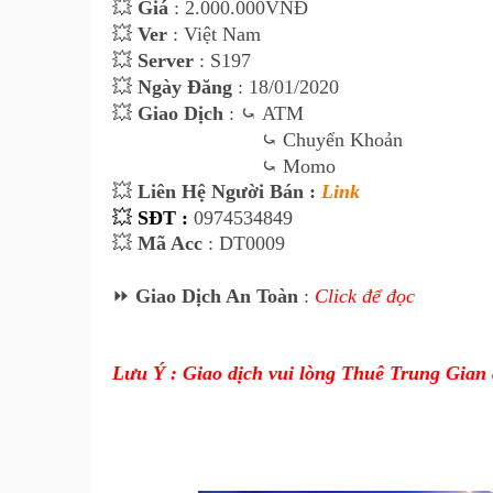
💥
Giá
:
2.000.000VNĐ
💥
Ver
: Việt Nam
💥
Server
: S197
💥
Ngày Đăng
: 18/01/2020
💥
Giao Dịch
:
⤿
ATM
⤿ Chuyển Khoản
⤿ Momo
💥
Liên Hệ Người Bán :
Link
💥
SĐT :
0974534849
💥
Mã Acc
: DT0009
⏩
Giao Dịch An Toàn
:
Click để đọc
Lưu Ý : Giao dịch vui lòng Thuê Trung Gian