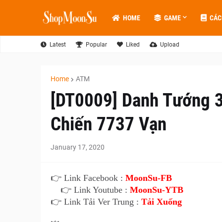
HOME
GAME
CÁC
Latest
Popular
Liked
Upload
Home
ATM
[DT0009] Danh Tướng 3
Chiến 7737 Vạn
January 17, 2020
👉 Link Facebook :
MoonSu-FB
👉 Link Youtube :
MoonSu-YTB
👉 Link Tải Ver Trung :
Tải Xuống