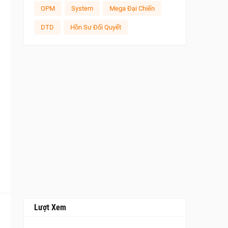
OPM
System
Mega Đại Chiến
DTD
Hồn Sư Đối Quyết
Lượt Xem