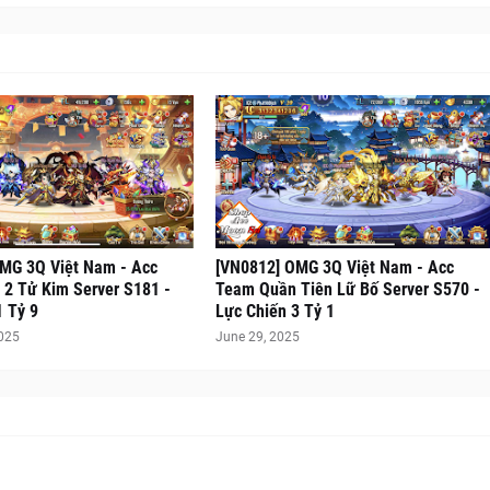
MG 3Q Việt Nam - Acc
[VN0812] OMG 3Q Việt Nam - Acc
2 Tử Kim Server S181 -
Team Quần Tiên Lữ Bố Server S570 -
1 Tỷ 9
Lực Chiến 3 Tỷ 1
2025
June 29, 2025