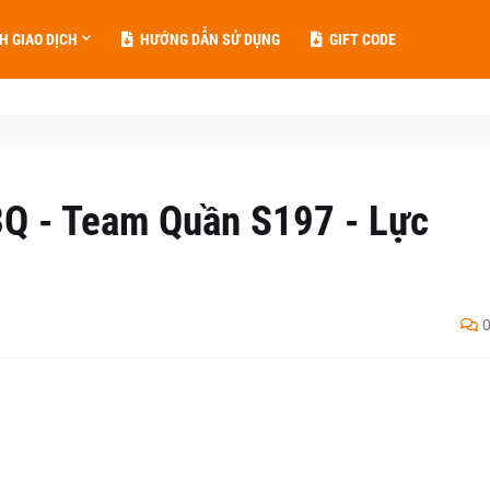
H GIAO DỊCH
HƯỚNG DẪN SỬ DỤNG
GIFT CODE
Q - Team Quần S197 - Lực