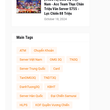
Nam - Acc Team Thục Chân
Triệu Vân Server S755 -
Lực Chiến 88 Triệu
October 18, 2024
Main Tags
ATM
Chuyển Khoản
Server Việt Nam
OMG 3Q
TN3Q
Server Trung Quốc
Card
TanOMG3Q
TNDT3Q
DanhTuong3Q
KBHT
Server Hàn Quốc
Đại Chiến Samurai
HLPS
KOF Quyền Vương Chiến