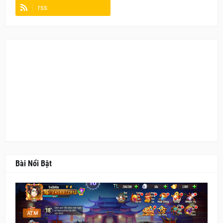
rss
Fanpage
Bài Nổi Bật
ATM