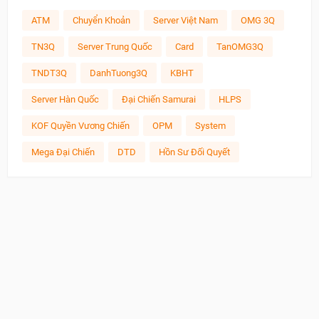
ATM
Chuyển Khoản
Server Việt Nam
OMG 3Q
TN3Q
Server Trung Quốc
Card
TanOMG3Q
TNDT3Q
DanhTuong3Q
KBHT
Server Hàn Quốc
Đại Chiến Samurai
HLPS
KOF Quyền Vương Chiến
OPM
System
Mega Đại Chiến
DTD
Hồn Sư Đối Quyết