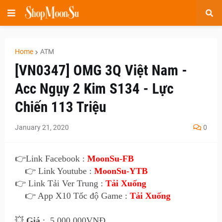
Home
ATM
[VN0347] OMG 3Q Việt Nam -
Acc Ngụy 2 Kim S134 - Lực
Chiến 113 Triệu
January 21, 2020
0
👉
Link Facebook :
MoonSu-FB
👉 Link Youtube :
MoonSu-YTB
👉 Link Tải Ver Trung :
Tải Xuống
👉 App X10 Tốc độ Game :
Tải Xuống
💥
Giá
:
5.00
0.000VNĐ