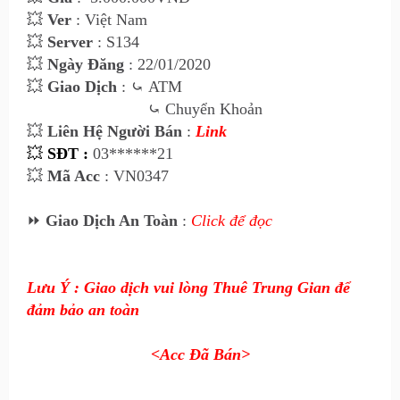
💥
Ver
: Việt Nam
💥
Server
: S134
💥
Ngày Đăng
: 22/01/2020
💥
Giao Dịch
:
⤿
ATM
⤿
Chuyển Khoản
💥
Liên Hệ Ngư
ời Bán
:
Link
💥
SĐT :
03******21
💥
Mã Acc
: VN0347
⏩
Giao Dịch An Toàn
:
Click để đọc
Lưu Ý : Giao dịch vui lòng Thuê Trung Gian để
đảm bảo an toàn
<Acc Đã Bán>