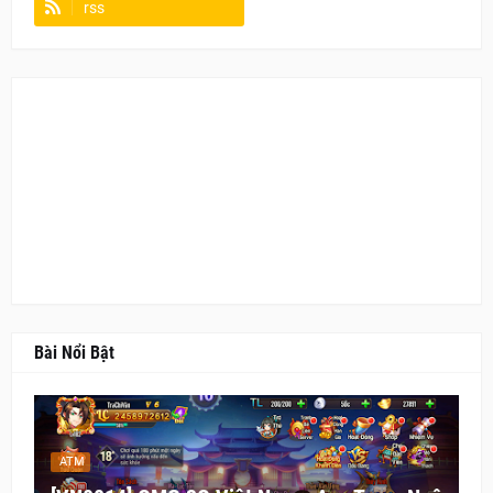
rss
Fanpage
Bài Nổi Bật
ATM