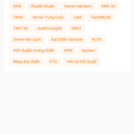
ATM
Chuyển Khoản
Server Việt Nam
OMG 3Q
TN3Q
Server Trung Quốc
Card
TanOMG3Q
TNDT3Q
DanhTuong3Q
KBHT
Server Hàn Quốc
Đại Chiến Samurai
HLPS
KOF Quyền Vương Chiến
OPM
System
Mega Đại Chiến
DTD
Hồn Sư Đối Quyết