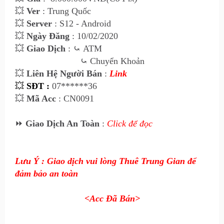
💥
Ver
: Trung Quốc
💥
Server
: S12 - Android
💥
Ngày Đăng
: 10/02/2020
💥
Giao Dịch
:
⤿
ATM
⤿
Chuyển Khoản
💥
Liên Hệ Ngư
ời Bán
:
Link
💥
SĐT :
07******36
💥
Mã Acc
: CN0091
⏩
Giao Dịch An Toàn
:
Click để đọc
Lưu Ý : Giao dịch vui lòng Thuê Trung Gian để
đảm bảo an toàn
<Acc Đã Bán>