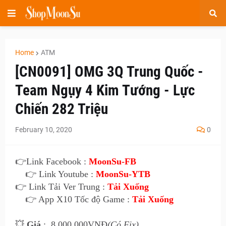
Home
ATM
[CN0091] OMG 3Q Trung Quốc -
Team Ngụy 4 Kim Tướng - Lực
Chiến 282 Triệu
February 10, 2020
0
👉
Link Facebook :
MoonSu-FB
👉 Link Youtube :
MoonSu-YTB
👉 Link Tải Ver Trung :
Tải Xuống
👉 App X10 Tốc độ Game :
Tải Xuống
💥
Giá
:
8.0
00.000VNĐ
(Có Fix)