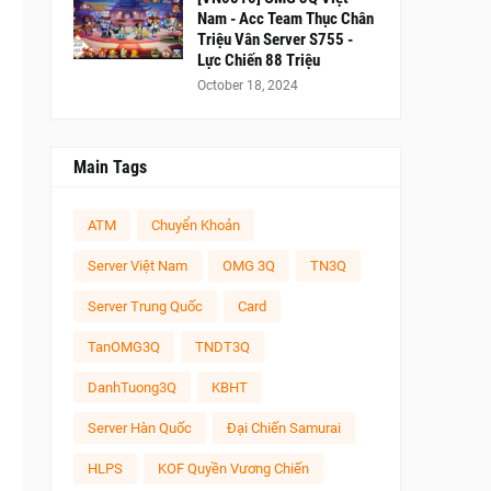
Nam - Acc Team Thục Chân
Triệu Vân Server S755 -
Lực Chiến 88 Triệu
October 18, 2024
Main Tags
ATM
Chuyển Khoản
Server Việt Nam
OMG 3Q
TN3Q
Server Trung Quốc
Card
TanOMG3Q
TNDT3Q
DanhTuong3Q
KBHT
Server Hàn Quốc
Đại Chiến Samurai
HLPS
KOF Quyền Vương Chiến