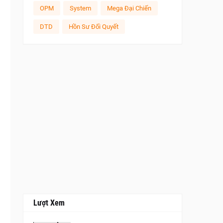
OPM
System
Mega Đại Chiến
DTD
Hồn Sư Đối Quyết
Lượt Xem