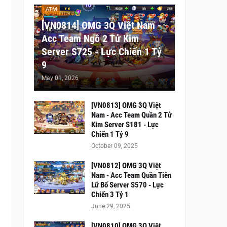
ATM
[VN0814] OMG 3Q Việt Nam -
Acc Team Ngô 2 Tử Kim
Server S725 - Lực Chiến 1 Tỷ
9
May 01, 2026
[VN0813] OMG 3Q Việt
Nam - Acc Team Quần 2 Tử
Kim Server S181 - Lực
Chiến 1 Tỷ 9
October 09, 2025
[VN0812] OMG 3Q Việt
Nam - Acc Team Quần Tiên
Lữ Bố Server S570 - Lực
Chiến 3 Tỷ 1
June 29, 2025
[VN0810] OMG 3Q Việt