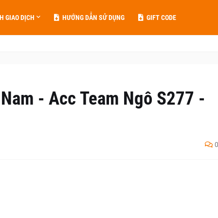
H GIAO DỊCH
HƯỚNG DẪN SỬ DỤNG
GIFT CODE
 Nam - Acc Team Ngô S277 -