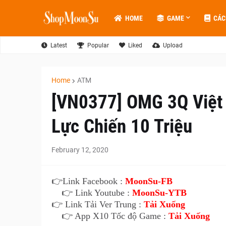
HOME
GAME
CÁC
Latest
Popular
Liked
Upload
Home
ATM
[VN0377] OMG 3Q Việt
Lực Chiến 10 Triệu
February 12, 2020
👉
Link Facebook :
MoonSu-FB
👉 Link Youtube :
MoonSu-YTB
👉 Link Tải Ver Trung :
Tải Xuống
👉 App X10 Tốc độ Game :
Tải Xuống