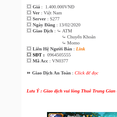
💥
Giá
:
1.400
.000VNĐ
💥
Ver
: Việt Nam
💥
Server
: S277
💥
Ngày Đăng
: 13/02/2020
💥
Giao Dịch
:
⤿
ATM
⤿
Chuyển Khoản
⤿
Momo
💥
Liên Hệ Ngư
ời Bán
:
Link
💥
SĐT :
0964505555
💥
Mã Acc
: VN0377
⏩
Giao Dịch An Toàn
:
Click để đọc
Lưu Ý : Giao dịch vui lòng Thuê Trung Gian