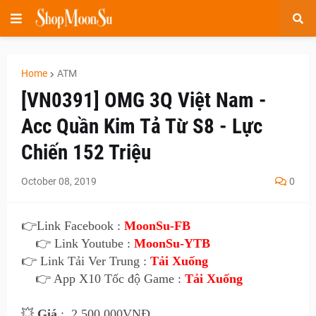
Home
ATM
[VN0391] OMG 3Q Việt Nam -
Acc Quần Kim Tả Từ S8 - Lực
Chiến 152 Triệu
October 08, 2019
0
👉
Link Facebook :
MoonSu-FB
👉 Link Youtube :
MoonSu-YTB
👉 Link Tải Ver Trung :
Tải Xuống
👉 App X10 Tốc độ Game :
Tải Xuống
💥
Giá
:
2.500
.000VNĐ