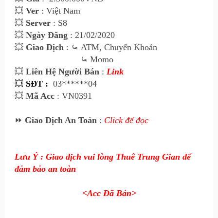
💥
Ver
: Việt Nam
💥
Server
: S8
💥
Ngày Đăng
: 21/02/2020
💥
Giao Dịch
:
⤿
ATM, Chuyển Khoản
⤿
Momo
💥
Liên Hệ Ngư
ời Bán
:
Link
💥
SĐT :
03******04
💥
Mã Acc
: VN0391
⏩
Giao Dịch An Toàn
:
Click để đọc
Lưu Ý : Giao dịch vui lòng Thuê Trung Gian để
đảm bảo an toàn
<Acc Đã Bán>