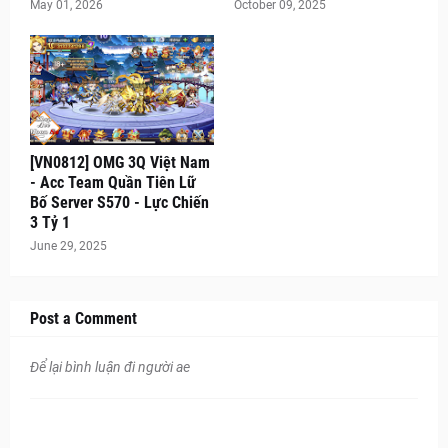
May 01, 2026
October 09, 2025
[VN0812] OMG 3Q Việt Nam
- Acc Team Quần Tiên Lữ
Bố Server S570 - Lực Chiến
3 Tỷ 1
June 29, 2025
Post a Comment
Để lại bình luận đi người ae