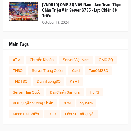
[VN0810] OMG 3Q Việt Nam - Acc Team Thục
Chân Triệu Vân Server S755 - Lực Chiến 88
Triệu
October 18, 2024
Main Tags
ATM
Chuyển Khoản
Server Việt Nam
OMG 3Q
TN3Q
Server Trung Quốc
Card
TanOMG3Q
TNDT3Q
DanhTuong3Q
KBHT
Server Hàn Quốc
Đại Chiến Samurai
HLPS
KOF Quyền Vương Chiến
OPM
System
Mega Đại Chiến
DTD
Hồn Sư Đối Quyết