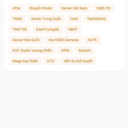
ATM
Chuyển Khoản
Server Việt Nam
OMG 3Q
TN3Q
Server Trung Quốc
Card
TanOMG3Q
TNDT3Q
DanhTuong3Q
KBHT
Server Hàn Quốc
Đại Chiến Samurai
HLPS
KOF Quyền Vương Chiến
OPM
System
Mega Đại Chiến
DTD
Hồn Sư Đối Quyết