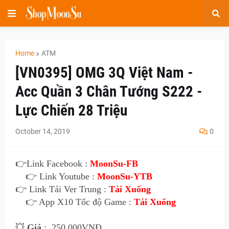
Home
ATM
[VN0395] OMG 3Q Việt Nam -
Acc Quần 3 Chân Tướng S222 -
Lực Chiến 28 Triệu
October 14, 2019
0
👉
Link Facebook :
MoonSu-FB
👉 Link Youtube :
MoonSu-YTB
👉 Link Tải Ver Trung :
Tải Xuống
👉 App X10 Tốc độ Game :
Tải Xuống
💥
Giá
:
250
.000VNĐ