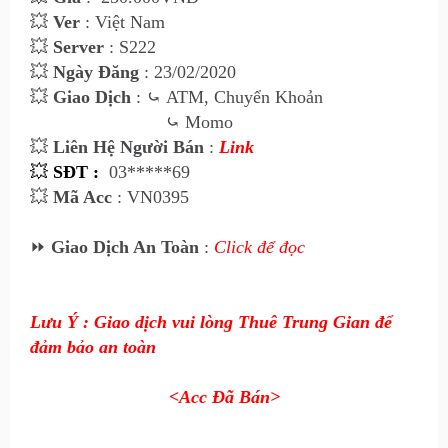
💥
Ver
: Việt Nam
💥
Server
: S222
💥
Ngày Đăng
: 23/02/2020
💥
Giao Dịch
:
⤿
ATM, Chuyển Khoản
⤿
Momo
💥
Liên Hệ Ngư
ời Bán
:
Link
💥
SĐT :
03*****69
💥
Mã Acc
: VN0395
⏩
Giao Dịch An Toàn
:
Click để đọc
Lưu Ý : Giao dịch vui lòng Thuê Trung Gian để
đảm bảo an toàn
<Acc Đã Bán>