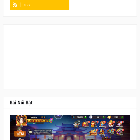
rss
Fanpage
Bài Nổi Bật
ATM