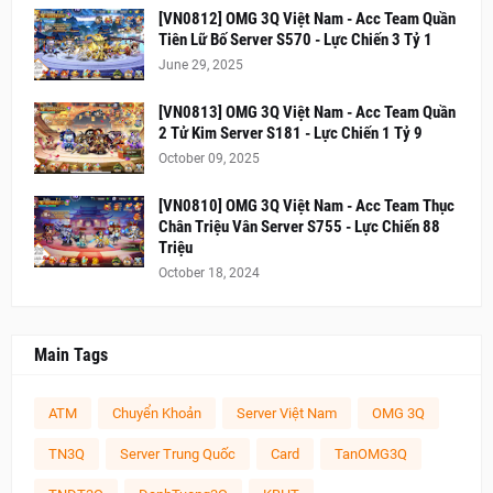
[VN0812] OMG 3Q Việt Nam - Acc Team Quần
Tiên Lữ Bố Server S570 - Lực Chiến 3 Tỷ 1
June 29, 2025
[VN0813] OMG 3Q Việt Nam - Acc Team Quần
2 Tử Kim Server S181 - Lực Chiến 1 Tỷ 9
October 09, 2025
[VN0810] OMG 3Q Việt Nam - Acc Team Thục
Chân Triệu Vân Server S755 - Lực Chiến 88
Triệu
October 18, 2024
Main Tags
ATM
Chuyển Khoản
Server Việt Nam
OMG 3Q
TN3Q
Server Trung Quốc
Card
TanOMG3Q