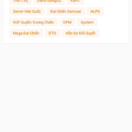
TNDT3Q
DanhTuong3Q
KBHT
Server Hàn Quốc
Đại Chiến Samurai
HLPS
KOF Quyền Vương Chiến
OPM
System
Mega Đại Chiến
DTD
Hồn Sư Đối Quyết