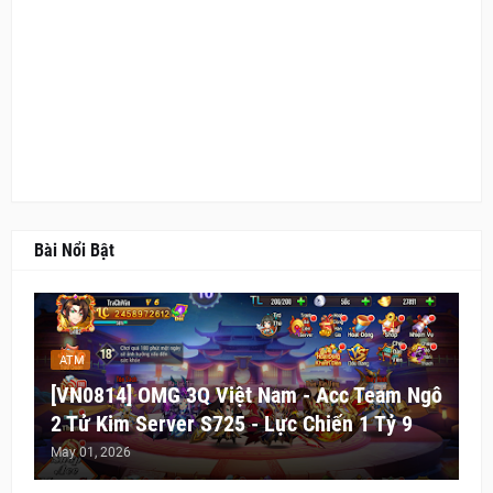
Bài Nổi Bật
ATM
[VN0814] OMG 3Q Việt Nam - Acc Team Ngô
2 Tử Kim Server S725 - Lực Chiến 1 Tỷ 9
May 01, 2026