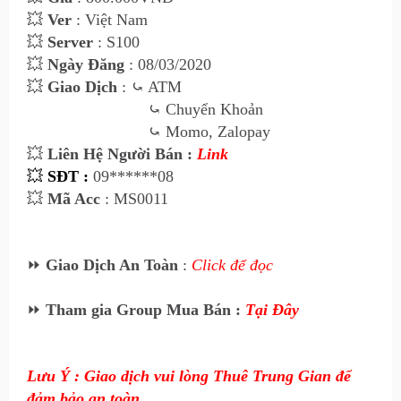
💥
Ver
: Việt Nam
💥
Server
: S100
💥
Ngày Đăng
: 08/03/2020
💥
Giao Dịch
: ⤿ ATM
⤿
Chuyển Khoản
⤿
Momo, Zalopay
💥
Liên Hệ Người Bán :
Link
💥
SĐT :
09******08
💥
Mã Acc
: MS0011
⏩
Giao Dịch An Toàn
:
Click để đọc
⏩
Tham gia Group Mua Bán :
Tại Đây
Lưu Ý : Giao dịch vui lòng Thuê Trung Gian để
đảm bảo an toàn