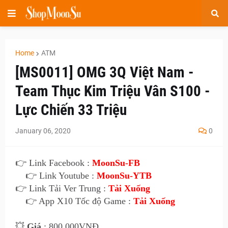
Home
ATM
[MS0011] OMG 3Q Việt Nam -
Team Thục Kim Triệu Vân S100 -
Lực Chiến 33 Triệu
January 06, 2020
0
👉 Link Facebook :
MoonSu-FB
👉 Link Youtube :
MoonSu-YTB
👉 Link Tải Ver Trung :
Tải Xuống
👉 App X10 Tốc độ Game :
Tải Xuống
💥
Giá
: 800.000VNĐ