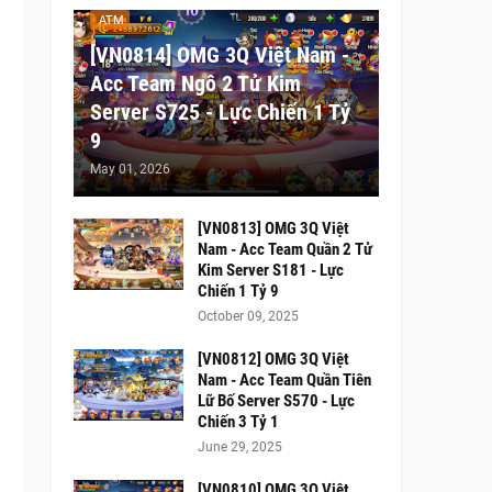
ATM
[VN0814] OMG 3Q Việt Nam -
Acc Team Ngô 2 Tử Kim
Server S725 - Lực Chiến 1 Tỷ
9
May 01, 2026
[VN0813] OMG 3Q Việt
Nam - Acc Team Quần 2 Tử
Kim Server S181 - Lực
Chiến 1 Tỷ 9
October 09, 2025
[VN0812] OMG 3Q Việt
Nam - Acc Team Quần Tiên
Lữ Bố Server S570 - Lực
Chiến 3 Tỷ 1
June 29, 2025
[VN0810] OMG 3Q Việt