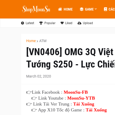
HOME
GAME
CÁC
Latest
Popular
Liked
Upload
Home
ATM
[VN0406] OMG 3Q Việt
Tướng S250 - Lực Chiế
March 02, 2020
👉
Link Facebook :
MoonSu-FB
👉 Link Youtube :
MoonSu-YTB
👉 Link Tải Ver Trung :
Tải Xuống
👉 App X10 Tốc độ Game :
Tải Xuống