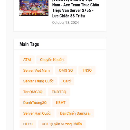
Nam - Acc Team Thục Chân
Triệu Vân Server S755 -
Lực Chiến 88 Triệu
October 18, 2024
Main Tags
ATM
Chuyển Khoản
Server Việt Nam
OMG 3Q
TN3Q
Server Trung Quốc
Card
TanOMG3Q
TNDT3Q
DanhTuong3Q
KBHT
Server Hàn Quốc
Đại Chiến Samurai
HLPS
KOF Quyền Vương Chiến