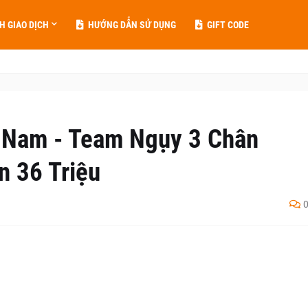
H GIAO DỊCH
HƯỚNG DẪN SỬ DỤNG
GIFT CODE
 Nam - Team Ngụy 3 Chân
n 36 Triệu