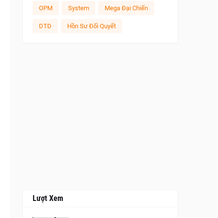
OPM
System
Mega Đại Chiến
DTD
Hồn Sư Đối Quyết
Lượt Xem