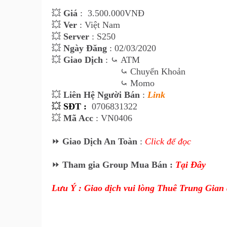
💥
Giá
:
3.5
00
.000VNĐ
💥
Ver
: Việt Nam
💥
Server
: S250
💥
Ngày Đăng
: 02/03/2020
💥
Giao Dịch
:
⤿
ATM
⤿
Chuyển Khoản
⤿
Momo
💥
Liên Hệ Ngư
ời Bán
:
Link
💥
SĐT :
0706831322
💥
Mã Acc
: VN0406
⏩
Giao Dịch An Toàn
:
Click để đọc
⏩
Tham gia Group Mua Bán :
Tại Đây
Lưu Ý : Giao dịch vui lòng Thuê Trung Gian