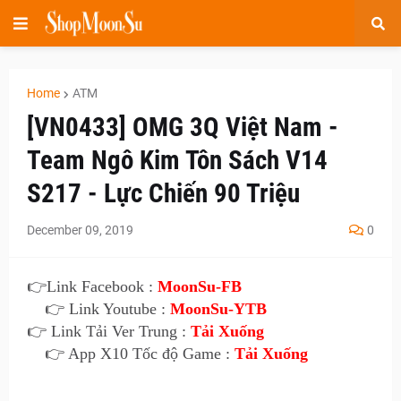
Home
ATM
[VN0433] OMG 3Q Việt Nam -
Team Ngô Kim Tôn Sách V14
S217 - Lực Chiến 90 Triệu
December 09, 2019
0
👉
Link Facebook :
MoonSu-FB
👉 Link Youtube :
MoonSu-YTB
👉 Link Tải Ver Trung :
Tải Xuống
👉 App X10 Tốc độ Game :
Tải Xuống