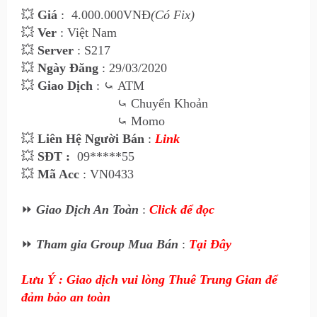
💥
Giá
:
4.000
.000VNĐ
(Có Fix)
💥
Ver
: Việt Nam
💥
Server
: S217
💥
Ngày Đăng
: 29/03/2020
💥
Giao Dịch
:
⤿
ATM
⤿
Chuyển Khoản
⤿
Momo
💥
Liên Hệ Ngư
ời Bán
:
Link
💥
SĐT :
09*****55
💥
Mã Acc
: VN0433
⏩
Giao Dịch An Toàn
:
Click để đọc
⏩
Tham gia Group Mua Bán
:
Tại Đây
Lưu Ý : Giao dịch vui lòng Thuê Trung Gian để
đảm bảo an toàn