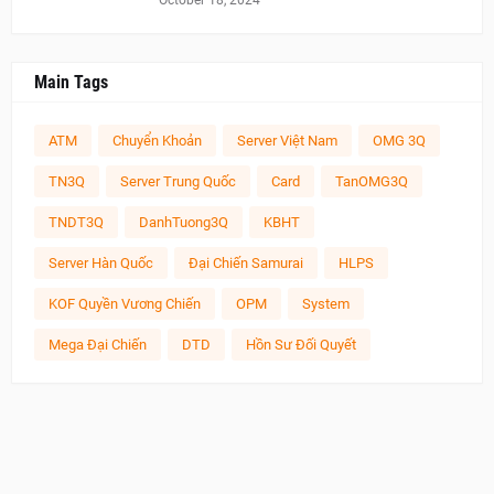
Main Tags
ATM
Chuyển Khoản
Server Việt Nam
OMG 3Q
TN3Q
Server Trung Quốc
Card
TanOMG3Q
TNDT3Q
DanhTuong3Q
KBHT
Server Hàn Quốc
Đại Chiến Samurai
HLPS
KOF Quyền Vương Chiến
OPM
System
Mega Đại Chiến
DTD
Hồn Sư Đối Quyết