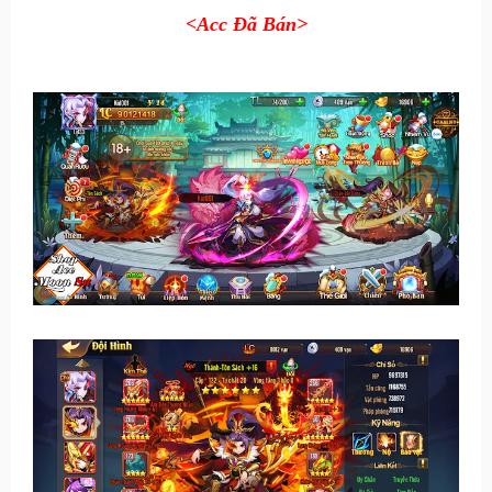
<Acc Đã Bán>