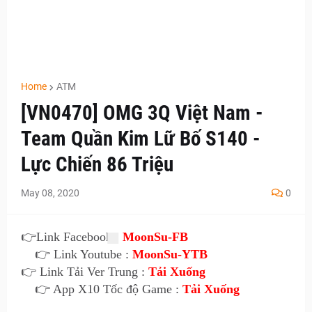
Home
ATM
[VN0470] OMG 3Q Việt Nam -
Team Quần Kim Lữ Bố S140 -
Lực Chiến 86 Triệu
May 08, 2020
0
👉
Link Facebook :
MoonSu-FB
👉 Link Youtube :
MoonSu-YTB
👉 Link Tải Ver Trung :
Tải Xuống
👉 App X10 Tốc độ Game :
Tải Xuống