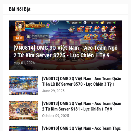
Bài Nổi Bật
ATM
[VN0814] OMG 3Q Việt Nam - Acc Team Ngô
2 Tử Kim Server S725 - Lực Chiến 1 Tỷ 9
May 01, 2026
[VN0812] OMG 3Q Việt Nam - Acc Team Quần
Tiên Lữ Bố Server S570 - Lực Chiến 3 Tỷ 1
June 29, 2025
[VN0813] OMG 3Q Việt Nam - Acc Team Quần
2 Tử Kim Server S181 - Lực Chiến 1 Tỷ 9
October 09, 2025
[VN0810] OMG 3Q Việt Nam - Acc Team Thục