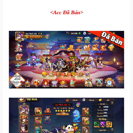
<Acc Đã Bán>