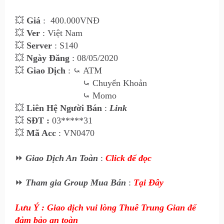
💥
Giá
:
400
.000VNĐ
💥
Ver
: Việt Nam
💥
Server
: S140
💥
Ngày Đăng
: 08/05/2020
💥
Giao Dịch
:
⤿
ATM
⤿
Chuyển Khoản
⤿
Momo
💥
Liên Hệ Ngư
ời Bán
:
Link
💥
SĐT :
03*****31
💥
Mã Acc
: VN0470
⏩
Giao Dịch An Toàn
:
Click để đọc
⏩
Tham gia Group Mua Bán
:
Tại Đây
Lưu Ý : Giao dịch vui lòng Thuê Trung Gian để
đảm bảo an toàn