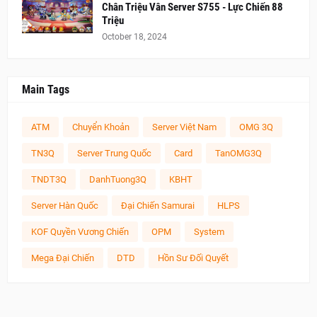
Chân Triệu Vân Server S755 - Lực Chiến 88
Triệu
October 18, 2024
Main Tags
ATM
Chuyển Khoản
Server Việt Nam
OMG 3Q
TN3Q
Server Trung Quốc
Card
TanOMG3Q
TNDT3Q
DanhTuong3Q
KBHT
Server Hàn Quốc
Đại Chiến Samurai
HLPS
KOF Quyền Vương Chiến
OPM
System
Mega Đại Chiến
DTD
Hồn Sư Đối Quyết