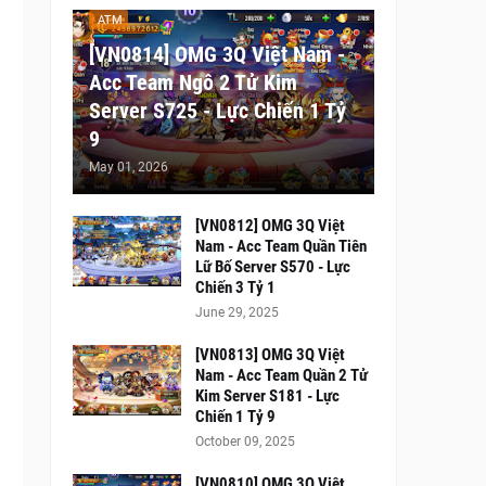
ATM
[VN0814] OMG 3Q Việt Nam -
Acc Team Ngô 2 Tử Kim
Server S725 - Lực Chiến 1 Tỷ
9
May 01, 2026
[VN0812] OMG 3Q Việt
Nam - Acc Team Quần Tiên
Lữ Bố Server S570 - Lực
Chiến 3 Tỷ 1
June 29, 2025
[VN0813] OMG 3Q Việt
Nam - Acc Team Quần 2 Tử
Kim Server S181 - Lực
Chiến 1 Tỷ 9
October 09, 2025
[VN0810] OMG 3Q Việt