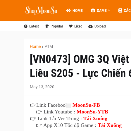
HOME
GAME
CÁC
Latest
Popular
Liked
Upload
Home
ATM
[VN0473] OMG 3Q Việt
Liêu S205 - Lực Chiến 
May 13, 2020
👉
Link Facebook :
MoonSu-FB
👉 Link Youtube :
MoonSu-YTB
👉 Link Tải Ver Trung :
Tải Xuống
👉 App X10 Tốc độ Game :
Tải Xuống