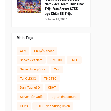
Nam - Acc Team Thục Chân
Triệu Vân Server S755 -
Lực Chiến 88 Triệu
October 18, 2024
Main Tags
ATM
Chuyển Khoản
Server Việt Nam
OMG 3Q
TN3Q
Server Trung Quốc
Card
TanOMG3Q
TNDT3Q
DanhTuong3Q
KBHT
Server Hàn Quốc
Đại Chiến Samurai
HLPS
KOF Quyền Vương Chiến