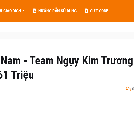
H GIAO DỊCH
HƯỚNG DẪN SỬ DỤNG
GIFT CODE
 Nam - Team Ngụy Kim Trương
61 Triệu