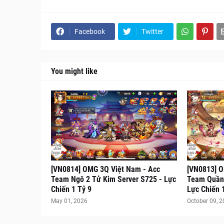
Facebook
Twitter
You might like
[VN0814] OMG 3Q Việt Nam - Acc
[VN0813] O
Team Ngô 2 Tử Kim Server S725 - Lực
Team Quần 
Chiến 1 Tỷ 9
Lực Chiến 
May 01, 2026
October 09, 