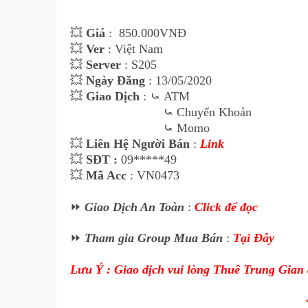
💥
Giá
:
850
.000VNĐ
💥
Ver
: Việt Nam
💥
Server
: S205
💥
Ngày Đăng
: 13/05/2020
💥
Giao Dịch
:
⤿
ATM
⤿
Chuyển Khoản
⤿
Momo
💥
Liên Hệ Ngư
ời Bán
:
Link
💥
SĐT :
09*****49
💥
Mã Acc
: VN0473
⏩
Giao Dịch An Toàn
:
Click để đọc
⏩
Tham gia Group Mua Bán
:
Tại Đây
Lưu Ý : Giao dịch vui lòng Thuê Trung Gian