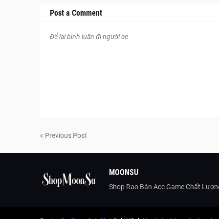
Post a Comment
Để lại bình luận đi người ae
Previous Post
MOONSU
Shop Rao Bán Acc Game Chất Lượng