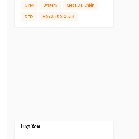
OPM
System
Mega Đại Chiến
DTD
Hồn Sư Đối Quyết
Lượt Xem