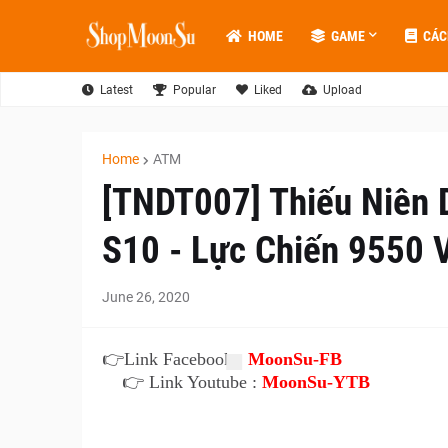
HOME
GAME
CÁC
Latest
Popular
Liked
Upload
Home
ATM
[TNDT007] Thiếu Niên
S10 - Lực Chiến 9550 
June 26, 2020
👉
Link Facebook :
MoonSu-FB
👉 Link Youtube :
MoonSu-YTB