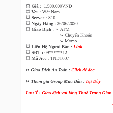
💥
Giá
:
1.500
.000VNĐ
💥
Ver
: Việt Nam
💥
Server
: S10
💥
Ngày Đăng
: 26/06/2020
💥
Giao Dịch
:
⤿
ATM
⤿ Chuyển Khoản
⤿ Momo
💥
Liên Hệ Ngư
ời Bán
:
Link
💥
SĐT :
09******12
💥
Mã Acc
: TNDT007
⏩
Giao Dịch An Toàn
:
Click để đọc
⏩
Tham gia Group Mua Bán
:
Tại Đây
Lưu Ý : Giao dịch vui lòng Thuê Trung Gian