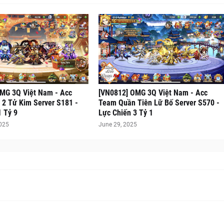
MG 3Q Việt Nam - Acc
[VN0812] OMG 3Q Việt Nam - Acc
2 Tử Kim Server S181 -
Team Quần Tiên Lữ Bố Server S570 -
1 Tỷ 9
Lực Chiến 3 Tỷ 1
2025
June 29, 2025