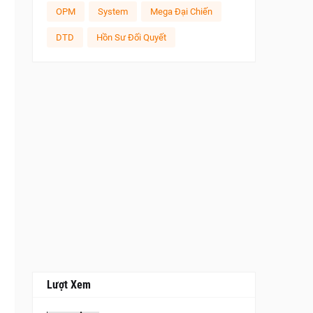
OPM
System
Mega Đại Chiến
DTD
Hồn Sư Đối Quyết
Lượt Xem