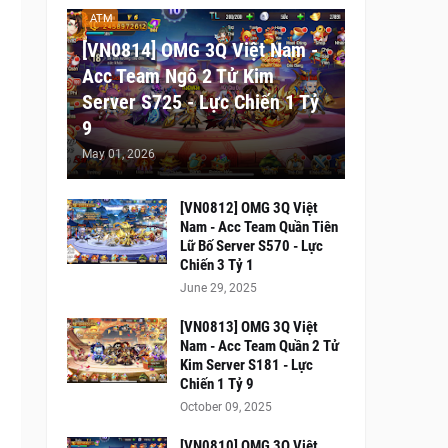
ATM
[VN0814] OMG 3Q Việt Nam -
Acc Team Ngô 2 Tử Kim
Server S725 - Lực Chiến 1 Tỷ
9
May 01, 2026
[VN0812] OMG 3Q Việt
Nam - Acc Team Quần Tiên
Lữ Bố Server S570 - Lực
Chiến 3 Tỷ 1
June 29, 2025
[VN0813] OMG 3Q Việt
Nam - Acc Team Quần 2 Tử
Kim Server S181 - Lực
Chiến 1 Tỷ 9
October 09, 2025
[VN0810] OMG 3Q Việt