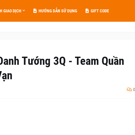
H GIAO DỊCH
HƯỚNG DẪN SỬ DỤNG
GIFT CODE
 Danh Tướng 3Q - Team Quần
Vạn