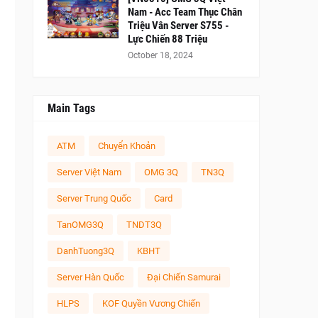
Nam - Acc Team Thục Chân
Triệu Vân Server S755 -
Lực Chiến 88 Triệu
October 18, 2024
Main Tags
ATM
Chuyển Khoản
Server Việt Nam
OMG 3Q
TN3Q
Server Trung Quốc
Card
TanOMG3Q
TNDT3Q
DanhTuong3Q
KBHT
Server Hàn Quốc
Đại Chiến Samurai
HLPS
KOF Quyền Vương Chiến