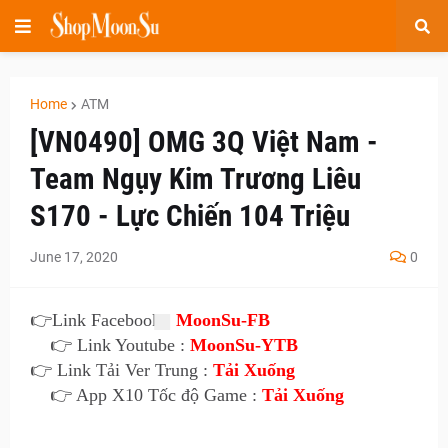
Home
ATM
[VN0490] OMG 3Q Việt Nam -
Team Ngụy Kim Trương Liêu
S170 - Lực Chiến 104 Triệu
June 17, 2020
0
👉
Link Facebook :
MoonSu-FB
👉 Link Youtube :
MoonSu-YTB
👉 Link Tải Ver Trung :
Tải Xuống
👉 App X10 Tốc độ Game :
Tải Xuống