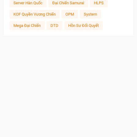
Server Hàn Quốc
Đại Chiến Samurai
HLPS
KOF Quyền Vương Chiến
OPM
System
Mega Đại Chiến
DTD
Hồn Sư Đối Quyết