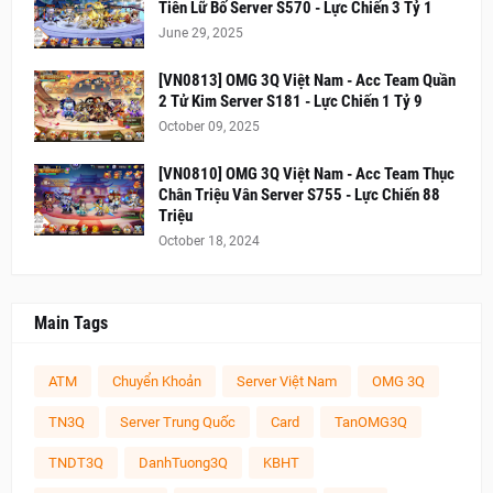
Tiên Lữ Bố Server S570 - Lực Chiến 3 Tỷ 1
June 29, 2025
[VN0813] OMG 3Q Việt Nam - Acc Team Quần
2 Tử Kim Server S181 - Lực Chiến 1 Tỷ 9
October 09, 2025
[VN0810] OMG 3Q Việt Nam - Acc Team Thục
Chân Triệu Vân Server S755 - Lực Chiến 88
Triệu
October 18, 2024
Main Tags
ATM
Chuyển Khoản
Server Việt Nam
OMG 3Q
TN3Q
Server Trung Quốc
Card
TanOMG3Q
TNDT3Q
DanhTuong3Q
KBHT