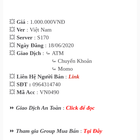
💥
Giá
: 1.
000
.000VNĐ
💥
Ver
: Việt Nam
💥
Server
: S170
💥
Ngày Đăng
: 18/06/2020
💥
Giao Dịch
:
⤿
ATM
⤿
Chuyển Khoản
⤿
Momo
💥
Liên Hệ Ngư
ời Bán
:
Link
💥
SĐT :
0964314740
💥
Mã Acc
: VN0490
⏩
Giao Dịch An Toàn
:
Click để đọc
⏩
Tham gia Group Mua Bán
:
Tại Đây