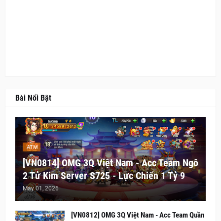
Bài Nổi Bật
ATM
[VN0814] OMG 3Q Việt Nam - Acc Team Ngô
2 Tử Kim Server S725 - Lực Chiến 1 Tỷ 9
May 01, 2026
[VN0812] OMG 3Q Việt Nam - Acc Team Quần