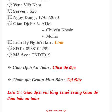
💥
Ver
: Việt Nam
💥
Server
: S28
💥
Ngày Đăng
: 17/08/2020
💥
Giao Dịch
:
⤿
ATM
⤿ Chuyển Khoản
⤿ Momo
💥
Liên Hệ Ngư
ời Bán
:
Link
💥
SĐT :
0938104299
💥
Mã Acc
: TNDT019
⏩
Giao Dịch An Toàn
:
Click để đọc
⏩
Tham gia Group Mua Bán
:
Tại Đây
Lưu Ý : Giao dịch vui lòng Thuê Trung Gian để
đảm bảo an toàn
<~~~~~~>