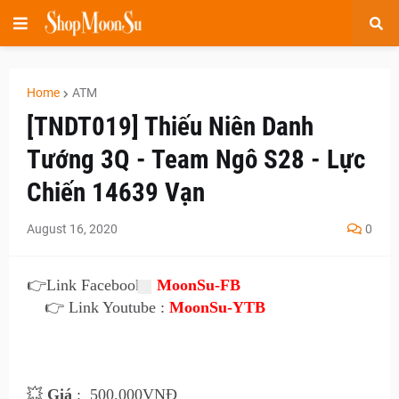
Home
ATM
[TNDT019] Thiếu Niên Danh
Tướng 3Q - Team Ngô S28 - Lực
Chiến 14639 Vạn
August 16, 2020
0
👉
Link Facebook :
MoonSu-FB
👉 Link Youtube :
MoonSu-YTB
💥
Giá
:
500
.000VNĐ