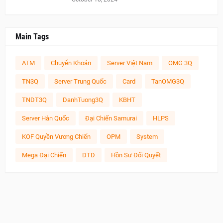
Main Tags
ATM
Chuyển Khoản
Server Việt Nam
OMG 3Q
TN3Q
Server Trung Quốc
Card
TanOMG3Q
TNDT3Q
DanhTuong3Q
KBHT
Server Hàn Quốc
Đại Chiến Samurai
HLPS
KOF Quyền Vương Chiến
OPM
System
Mega Đại Chiến
DTD
Hồn Sư Đối Quyết