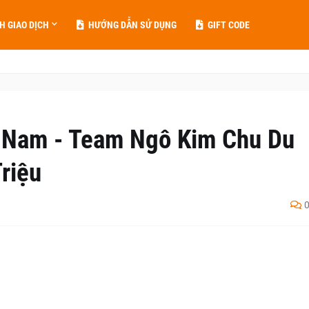
H GIAO DỊCH
HƯỚNG DẪN SỬ DỤNG
GIFT CODE
 Nam - Team Ngô Kim Chu Du
riệu