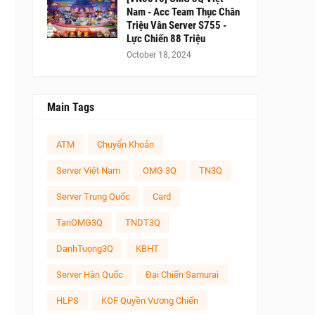
Nam - Acc Team Thục Chân
Triệu Vân Server S755 -
Lực Chiến 88 Triệu
October 18, 2024
Main Tags
ATM
Chuyển Khoản
Server Việt Nam
OMG 3Q
TN3Q
Server Trung Quốc
Card
TanOMG3Q
TNDT3Q
DanhTuong3Q
KBHT
Server Hàn Quốc
Đại Chiến Samurai
HLPS
KOF Quyền Vương Chiến