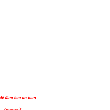
 để đảm bảo an toàn
>
<~~~~~