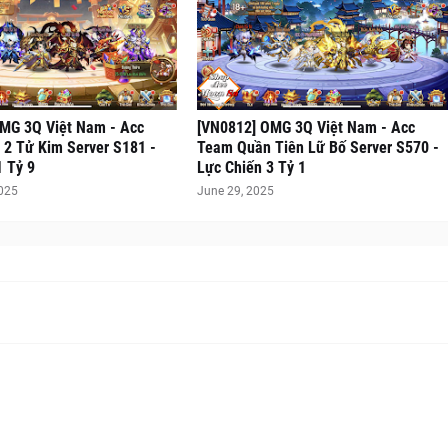
MG 3Q Việt Nam - Acc
[VN0812] OMG 3Q Việt Nam - Acc
2 Tử Kim Server S181 -
Team Quần Tiên Lữ Bố Server S570 -
1 Tỷ 9
Lực Chiến 3 Tỷ 1
2025
June 29, 2025