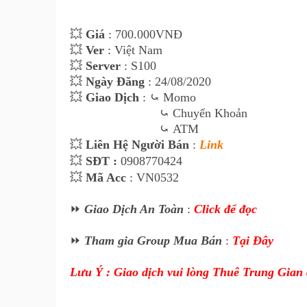
💥
Giá
: 70
0
.000VNĐ
💥
Ver
: Việt Nam
💥
Server
: S100
💥
Ngày Đăng
: 24/08/2020
💥
Giao Dịch
:
⤿
Momo
⤿
Chuyển Khoản
⤿
ATM
💥
Liên Hệ Ngư
ời Bán
:
Link
💥
SĐT :
0908770424
💥
Mã Acc
: VN0532
⏩
Giao Dịch An Toàn
:
Click để đọc
⏩
Tham gia Group Mua Bán
:
Tại Đây
Lưu Ý : Giao dịch vui lòng Thuê Trung Gian