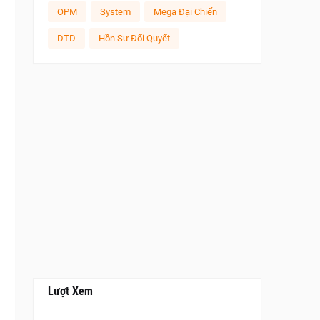
OPM
System
Mega Đại Chiến
DTD
Hồn Sư Đối Quyết
Lượt Xem