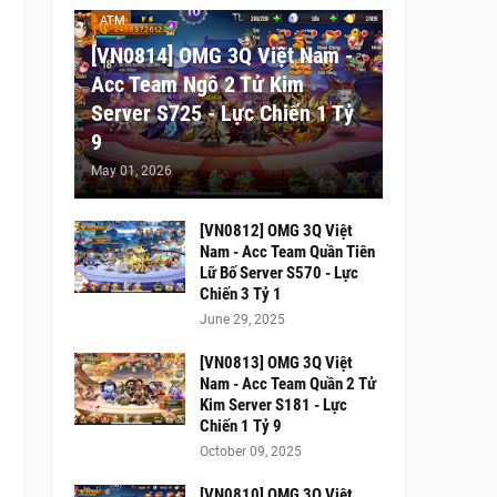
ATM
[VN0814] OMG 3Q Việt Nam -
Acc Team Ngô 2 Tử Kim
Server S725 - Lực Chiến 1 Tỷ
9
May 01, 2026
[VN0812] OMG 3Q Việt
Nam - Acc Team Quần Tiên
Lữ Bố Server S570 - Lực
Chiến 3 Tỷ 1
June 29, 2025
[VN0813] OMG 3Q Việt
Nam - Acc Team Quần 2 Tử
Kim Server S181 - Lực
Chiến 1 Tỷ 9
October 09, 2025
[VN0810] OMG 3Q Việt