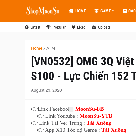
HOME
GAME
CÁC
Latest
Popular
Liked
Upload
Home
ATM
[VN0532] OMG 3Q Việt
S100 - Lực Chiến 152 T
August 23, 2020
👉
Link Facebook :
MoonSu-FB
👉 Link Youtube :
MoonSu-YTB
👉 Link Tải Ver Trung :
Tải Xuống
👉 App X10 Tốc độ Game :
Tải Xuống