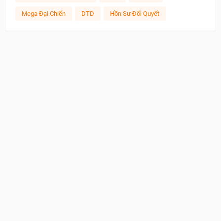
Mega Đại Chiến
DTD
Hồn Sư Đối Quyết