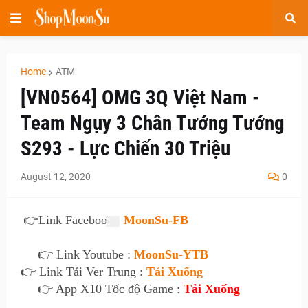
Home
ATM
[VN0564] OMG 3Q Việt Nam -
Team Ngụy 3 Chân Tướng Tướng
S293 - Lực Chiến 30 Triệu
August 12, 2020
0
👉
Link Facebook :
MoonSu-FB
👉 Link Youtube :
MoonSu-YTB
👉 Link Tải Ver Trung :
Tải Xuống
👉 App X10 Tốc độ Game :
Tải Xuống