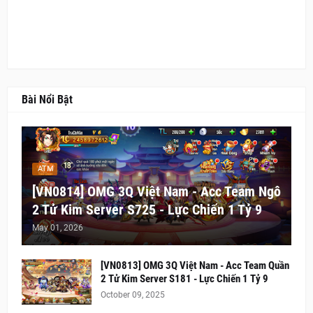
Bài Nổi Bật
ATM
[VN0814] OMG 3Q Việt Nam - Acc Team Ngô
2 Tử Kim Server S725 - Lực Chiến 1 Tỷ 9
May 01, 2026
[VN0813] OMG 3Q Việt Nam - Acc Team Quần
2 Tử Kim Server S181 - Lực Chiến 1 Tỷ 9
October 09, 2025