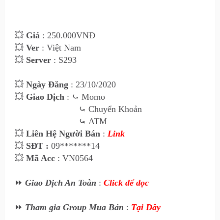
💥
Giá
: 25
0
.000VNĐ
💥
Ver
: Việt Nam
💥
Server
: S293
💥
Ngày Đăng
: 23
/10/2020
💥
Giao Dịch
:
⤿
Momo
⤿
Chuyển Khoản
⤿
ATM
💥
Liên Hệ Ngư
ời Bán
:
Link
💥
SĐT :
09*******14
💥
Mã Acc
: VN0564
⏩
Giao Dịch An Toàn
:
Click để đọc
⏩
Tham gia Group Mua Bán
:
Tại Đây