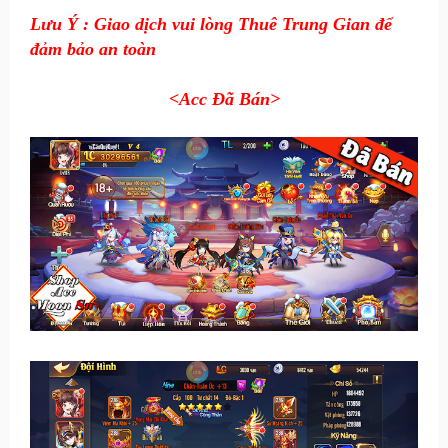
Lưu Ý : Giao dịch vui lòng Thuê Trung Gian để
đảm bảo an toàn
<Acc Đã Bán
>