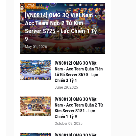
ATM
[VN0814] OMG 3Q Việt Nam -
Acc Team Ngô 2 Tử Kim
Server S725 - Lực Chiến 1 Tỷ
9
May 01, 2026
[VN0812] OMG 3Q Việt
Nam - Acc Team Quần Tiên
Lữ Bố Server S570 - Lực
Chiến 3 Tỷ 1
June 29, 2025
[VN0813] OMG 3Q Việt
Nam - Acc Team Quần 2 Tử
Kim Server S181 - Lực
Chiến 1 Tỷ 9
October 09, 2025
[VN0810] OMG 3Q Việt