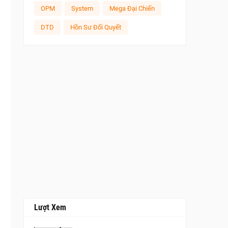
OPM
System
Mega Đại Chiến
DTD
Hồn Sư Đối Quyết
Lượt Xem