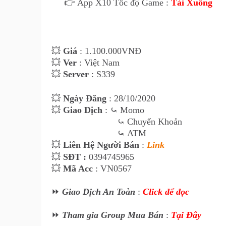
👉 App X10 Tốc độ Game :
Tải Xuống
💥
Giá
: 1.10
0
.000VNĐ
💥
Ver
: Việt Nam
💥
Server
: S339
💥
Ngày Đăng
: 28
/10/2020
💥
Giao Dịch
:
⤿
Momo
⤿
Chuyển Khoản
⤿
ATM
💥
Liên Hệ Ngư
ời Bán
:
Link
💥
SĐT :
0394745965
💥
Mã Acc
: VN0567
⏩
Giao Dịch An Toàn
:
Click để đọc
⏩
Tham gia Group Mua Bán
:
Tại Đây