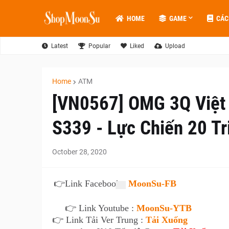
HOME
GAME
CÁC
Latest
Popular
Liked
Upload
Home
ATM
[VN0567] OMG 3Q Việt
S339 - Lực Chiến 20 Tr
October 28, 2020
👉
Link Facebook :
MoonSu-FB
👉 Link Youtube :
MoonSu-YTB
👉 Link Tải Ver Trung :
Tải Xuống