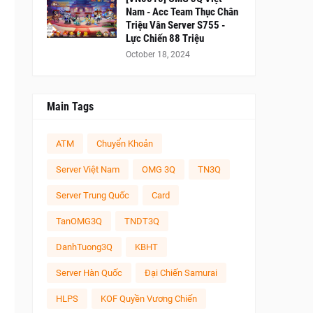
Nam - Acc Team Thục Chân
Triệu Vân Server S755 -
Lực Chiến 88 Triệu
October 18, 2024
Main Tags
ATM
Chuyển Khoản
Server Việt Nam
OMG 3Q
TN3Q
Server Trung Quốc
Card
TanOMG3Q
TNDT3Q
DanhTuong3Q
KBHT
Server Hàn Quốc
Đại Chiến Samurai
HLPS
KOF Quyền Vương Chiến