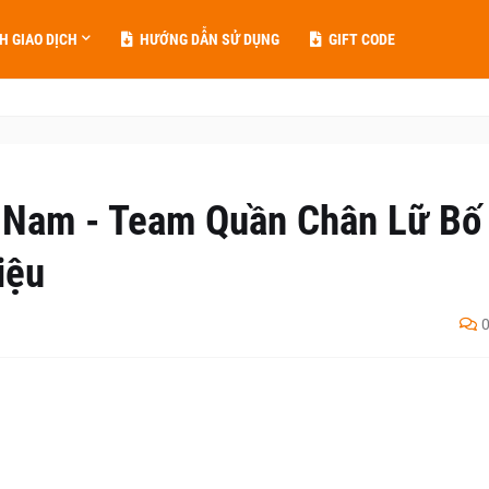
H GIAO DỊCH
HƯỚNG DẪN SỬ DỤNG
GIFT CODE
 Nam - Team Quần Chân Lữ Bố
iệu