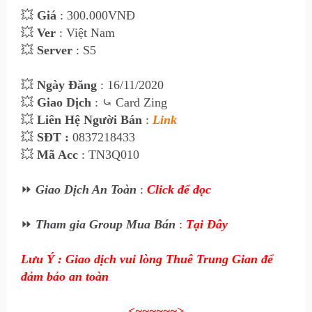
💥
Giá
: 30
0
.000VNĐ
💥
Ver
: Việt Nam
💥
Server
: S5
💥
Ngày Đăng
: 16
/11/2020
💥
Giao Dịch
:
⤿ Card Zing
💥
Liên Hệ Ngư
ời Bán
:
Link
💥
SĐT :
0837218433
💥
Mã Acc
: TN3Q010
⏩
Giao Dịch An Toàn
:
Click để đọc
⏩
Tham gia Group Mua Bán
:
Tại Đây
Lưu Ý : Giao dịch vui lòng Thuê Trung Gian để
đảm bảo an toàn
<~~~~~~
>