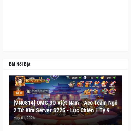
Bài Nổi Bật
ATM
[VN0814] OMG 3Q Việt Nam - Acc Team Ngô
2 Tử Kim Server S725 - Lực Chiến 1 Tỷ 9
May 01, 2026