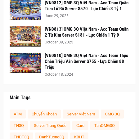
[VN0812] OMG 3Q Việt Nam - Acc Team Quần
Tiên Lữ Bố Server S570 - Lực Chiến 3 Tỷ 1
June 29, 2025
[VN0813] OMG 3Q Việt Nam - Acc Team Quần
2 Tử Kim Server S181 - Lực Chiến 1 Tỷ 9
October 09, 2025
[VN0810] OMG 3Q Việt Nam - Acc Team Thục
Chân Triệu Vân Server S755 - Lực Chiến 88
Triệu
October 18, 2024
Main Tags
ATM
Chuyển Khoản
Server Việt Nam
OMG 3Q
TN3Q
Server Trung Quốc
Card
TanOMG3Q
TNDT3Q
DanhTuong3Q
KBHT