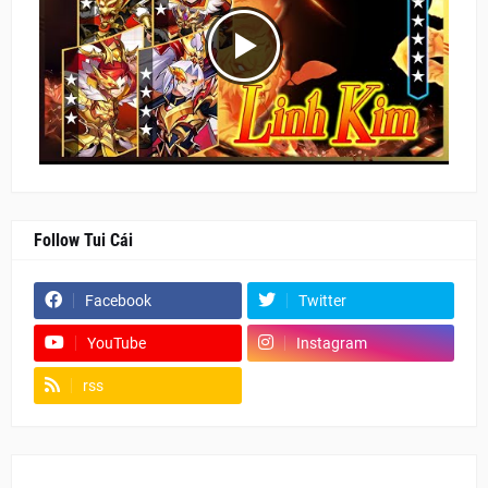
Follow Tui Cái
Facebook
Twitter
YouTube
Instagram
rss
Fanpage