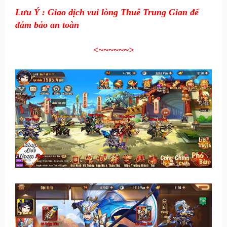
Lưu Ý : Giao dịch vui lòng Thuê Trung Gian để
đảm bảo an toàn
<~~~~~~
>