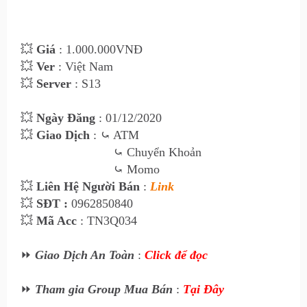
💥
Giá
: 1.00
0
.000VNĐ
💥
Ver
: Việt Nam
💥
Server
: S13
💥
Ngày Đăng
: 01
/12/2020
💥
Giao Dịch
:
⤿ ATM
⤿
Chuyển Khoản
⤿
Momo
💥
Liên Hệ Ngư
ời Bán
:
Link
💥
SĐT :
0962850840
💥
Mã Acc
: TN3Q034
⏩
Giao Dịch An Toàn
:
Click để đọc
⏩
Tham gia Group Mua Bán
:
Tại Đây