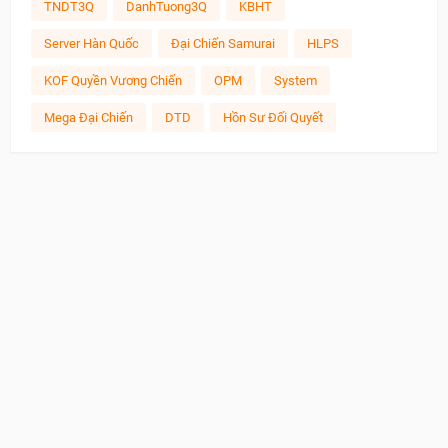
TNDT3Q
DanhTuong3Q
KBHT
Server Hàn Quốc
Đại Chiến Samurai
HLPS
KOF Quyền Vương Chiến
OPM
System
Mega Đại Chiến
DTD
Hồn Sư Đối Quyết