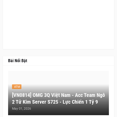
Bài Nổi Bật
ATM
[VN0814] OMG 3Q Việt Nam - Acc Team Ngô
2 Tử Kim Server S725 - Lực Chiến 1 Tỷ 9
May 01, 2026