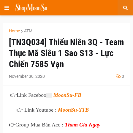
Home
ATM
[TN3Q034] Thiếu Niên 3Q - Team
Thục Mã Siêu 1 Sao S13 - Lực
Chiến 7585 Vạn
November 30, 2020
0
👉
Link Facebook :
MoonSu-FB
👉 Link Youtube :
MoonSu-YTB
👉
Group Mua Bán Acc :
Tham Gia Ngay