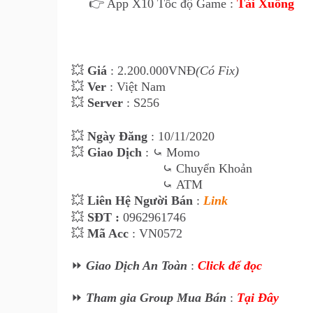
👉 App X10 Tốc độ Game :
Tải Xuống
💥
Giá
: 2.20
0
.000VNĐ
(Có Fix)
💥
Ver
: Việt Nam
💥
Server
: S256
💥
Ngày Đăng
: 10
/11/2020
💥
Giao Dịch
:
⤿
Momo
⤿
Chuyển Khoản
⤿
ATM
💥
Liên Hệ Ngư
ời Bán
:
Link
💥
SĐT :
0962961746
💥
Mã Acc
: VN0572
⏩
Giao Dịch An Toàn
:
Click để đọc
⏩
Tham gia Group Mua Bán
:
Tại Đây