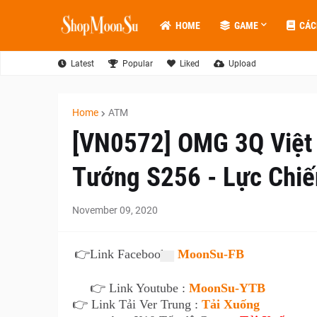
HOME
GAME
CÁC
Latest
Popular
Liked
Upload
Home
ATM
[VN0572] OMG 3Q Việt
Tướng S256 - Lực Chiế
November 09, 2020
👉
Link Facebook :
MoonSu-FB
👉 Link Youtube :
MoonSu-YTB
👉 Link Tải Ver Trung :
Tải Xuống