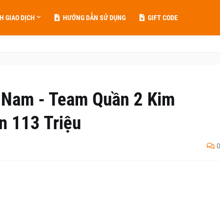
H GIAO DỊCH
HƯỚNG DẪN SỬ DỤNG
GIFT CODE
 Nam - Team Quần 2 Kim
n 113 Triệu