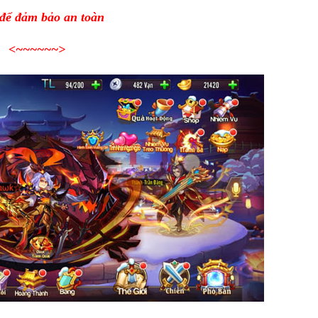
 để đảm bảo an toàn
<~~~~~~
>