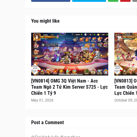
You might like
[VN0814] OMG 3Q Việt Nam - Acc
[VN0813] O
Team Ngô 2 Tử Kim Server S725 - Lực
Team Quần 
Chiến 1 Tỷ 9
Lực Chiến 
May 01, 2026
October 09, 
Post a Comment