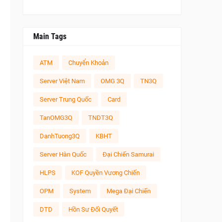
Main Tags
ATM
Chuyển Khoản
Server Việt Nam
OMG 3Q
TN3Q
Server Trung Quốc
Card
TanOMG3Q
TNDT3Q
DanhTuong3Q
KBHT
Server Hàn Quốc
Đại Chiến Samurai
HLPS
KOF Quyền Vương Chiến
OPM
System
Mega Đại Chiến
DTD
Hồn Sư Đối Quyết