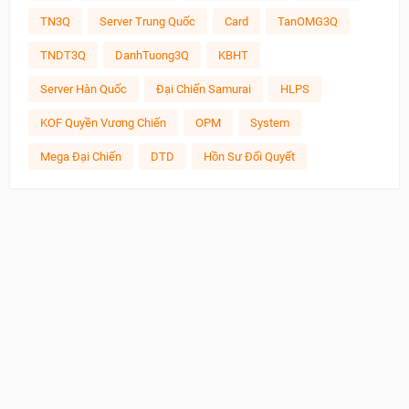
TN3Q
Server Trung Quốc
Card
TanOMG3Q
TNDT3Q
DanhTuong3Q
KBHT
Server Hàn Quốc
Đại Chiến Samurai
HLPS
KOF Quyền Vương Chiến
OPM
System
Mega Đại Chiến
DTD
Hồn Sư Đối Quyết