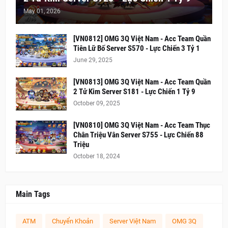
May 01, 2026
[VN0812] OMG 3Q Việt Nam - Acc Team Quần
Tiên Lữ Bố Server S570 - Lực Chiến 3 Tỷ 1
June 29, 2025
[VN0813] OMG 3Q Việt Nam - Acc Team Quần
2 Tử Kim Server S181 - Lực Chiến 1 Tỷ 9
October 09, 2025
[VN0810] OMG 3Q Việt Nam - Acc Team Thục
Chân Triệu Vân Server S755 - Lực Chiến 88
Triệu
October 18, 2024
Main Tags
ATM
Chuyển Khoản
Server Việt Nam
OMG 3Q