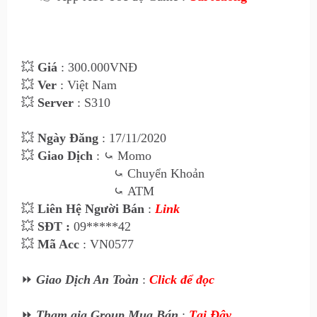
💥
Giá
: 30
0
.000VNĐ
💥
Ver
: Việt Nam
💥
Server
: S310
💥
Ngày Đăng
: 17
/11/2020
💥
Giao Dịch
:
⤿
Momo
⤿
Chuyển Khoản
⤿
ATM
💥
Liên Hệ Ngư
ời Bán
:
Link
💥
SĐT :
09*****42
💥
Mã Acc
: VN0577
⏩
Giao Dịch An Toàn
:
Click để đọc
⏩
Tham gia Group Mua Bán
:
Tại Đây