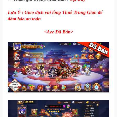
Lưu Ý : Giao dịch vui lòng Thuê Trung Gian để
đảm bảo an toàn
<Acc Đã Bán
>