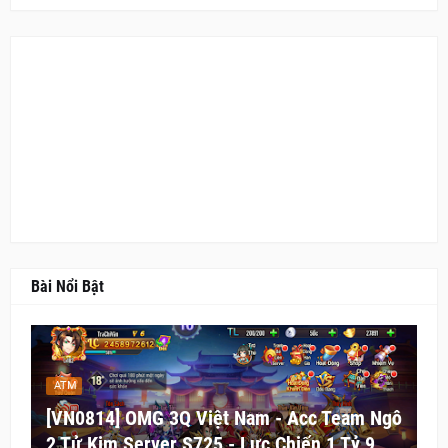
Bài Nổi Bật
ATM
[VN0814] OMG 3Q Việt Nam - Acc Team Ngô
2 Tử Kim Server S725 - Lực Chiến 1 Tỷ 9