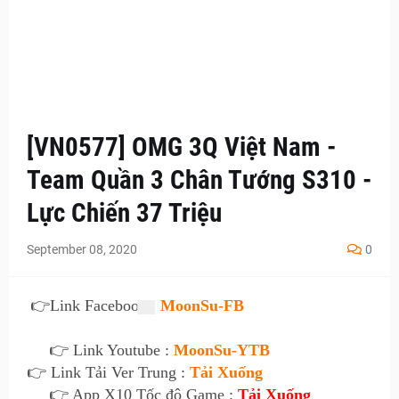
[VN0577] OMG 3Q Việt Nam -
Team Quần 3 Chân Tướng S310 -
Lực Chiến 37 Triệu
September 08, 2020
0
👉
Link Facebook :
MoonSu-FB
👉 Link Youtube :
MoonSu-YTB
👉 Link Tải Ver Trung :
Tải Xuống
👉 App X10 Tốc độ Game :
Tải Xuống