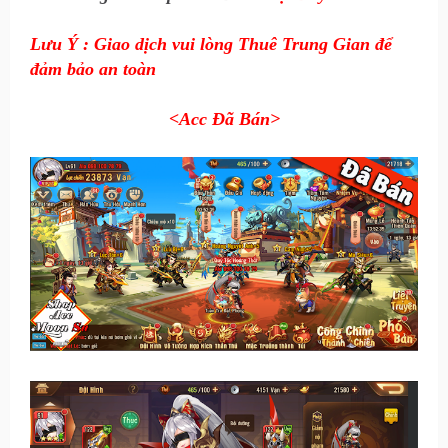
Lưu Ý : Giao dịch vui lòng Thuê Trung Gian để
đảm bảo an toàn
<Acc Đã Bán
>