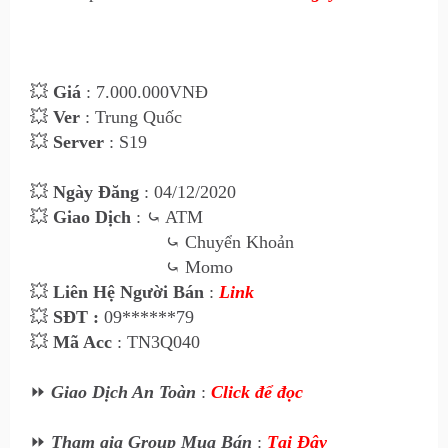
💥
Giá
: 7.00
0
.000VNĐ
💥
Ver
: Trung Quốc
💥
Server
: S19
💥
Ngày Đăng
: 04
/12/2020
💥
Giao Dịch
:
⤿ ATM
⤿
Chuyển Khoản
⤿
Momo
💥
Liên Hệ Ngư
ời Bán
:
Link
💥
SĐT :
09******79
💥
Mã Acc
: TN3Q040
⏩
Giao Dịch An Toàn
:
Click để đọc
⏩
Tham gia Group Mua Bán
:
Tại Đây