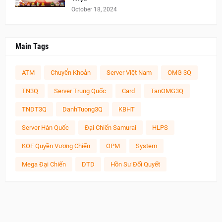
October 18, 2024
Main Tags
ATM
Chuyển Khoản
Server Việt Nam
OMG 3Q
TN3Q
Server Trung Quốc
Card
TanOMG3Q
TNDT3Q
DanhTuong3Q
KBHT
Server Hàn Quốc
Đại Chiến Samurai
HLPS
KOF Quyền Vương Chiến
OPM
System
Mega Đại Chiến
DTD
Hồn Sư Đối Quyết