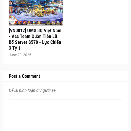
[VN0812] OMG 3Q Việt Nam
- Acc Team Quần Tiên Lữ
Bố Server S570 - Lực Chiến
3 Tỷ 1
June 29, 2025
Post a Comment
Để lại bình luận đi người ae