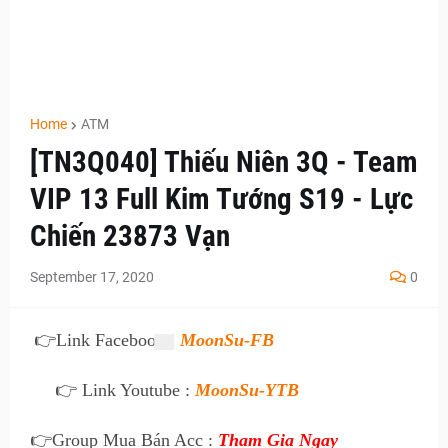
Home
ATM
[TN3Q040] Thiếu Niên 3Q - Team
VIP 13 Full Kim Tướng S19 - Lực
Chiến 23873 Vạn
September 17, 2020
0
👉
Link Facebook :
MoonSu-FB
👉 Link Youtube :
MoonSu-YTB
👉
Group Mua Bán Acc :
Tham Gia Ngay