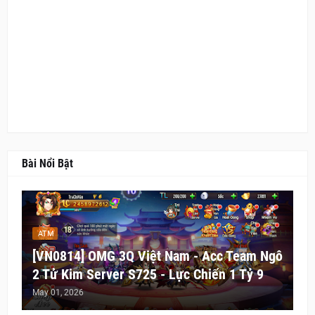
Bài Nổi Bật
ATM
[VN0814] OMG 3Q Việt Nam - Acc Team Ngô
2 Tử Kim Server S725 - Lực Chiến 1 Tỷ 9
May 01, 2026