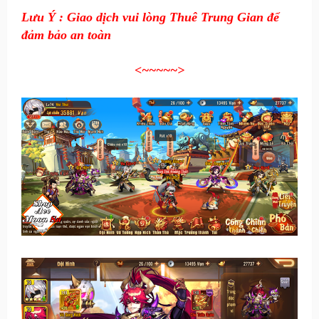
Lưu Ý : Giao dịch vui lòng Thuê Trung Gian để
đảm bảo an toàn
<~~~~~
>