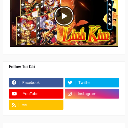
Follow Tui Cái
Facebook
Twitter
YouTube
Instagram
rss
Fanpage