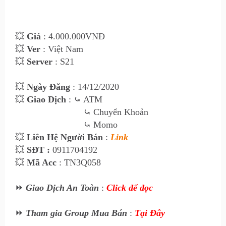
💥
Giá
: 4.00
0
.000VNĐ
💥
Ver
: Việt Nam
💥
Server
: S21
💥
Ngày Đăng
: 14
/12/2020
💥
Giao Dịch
:
⤿ ATM
⤿
Chuyển Khoản
⤿
Momo
💥
Liên Hệ Ngư
ời Bán
:
Link
💥
SĐT :
0911704192
💥
Mã Acc
: TN3Q058
⏩
Giao Dịch An Toàn
:
Click để đọc
⏩
Tham gia Group Mua Bán
:
Tại Đây