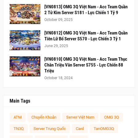
[VN0813] OMG 3Q Việt Nam - Acc Team Quần
2 Tử Kim Server S181 - Lực Chiến 1 Tỷ 9
October 09, 2025
[VN0812] OMG 3Q Việt Nam - Acc Team Quần
Tiên Lữ Bố Server S570 - Lực Chiến 3 Tỷ 1
June 29, 2025
[VN0810] OMG 3Q Việt Nam - Acc Team Thục
Chân Triệu Vân Server S755 - Lực Chiến 88
Triệu
October 18, 2024
Main Tags
ATM
Chuyển Khoản
Server Việt Nam
OMG 3Q
TN3Q
Server Trung Quốc
Card
TanOMG3Q