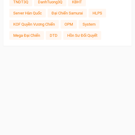
TNDT3Q
DanhTuong3Q
KBHT
Server Hàn Quốc
Đại Chiến Samurai
HLPS
KOF Quyền Vương Chiến
OPM
System
Mega Đại Chiến
DTD
Hồn Sư Đối Quyết