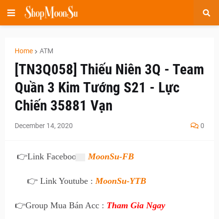
Home
ATM
[TN3Q058] Thiếu Niên 3Q - Team
Quần 3 Kim Tướng S21 - Lực
Chiến 35881 Vạn
December 14, 2020
0
👉
Link Facebook :
MoonSu-FB
👉 Link Youtube :
MoonSu-YTB
👉
Group Mua Bán Acc :
Tham Gia Ngay