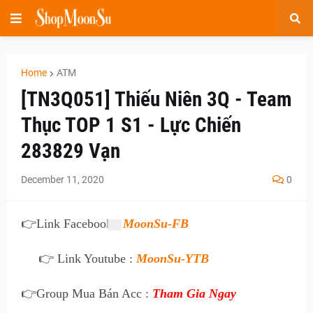
Home
ATM
[TN3Q051] Thiếu Niên 3Q - Team
Thục TOP 1 S1 - Lực Chiến
283829 Vạn
December 11, 2020
0
👉
Link Facebook :
MoonSu-FB
👉 Link Youtube :
MoonSu-YTB
👉
Group Mua Bán Acc :
Tham Gia Ngay