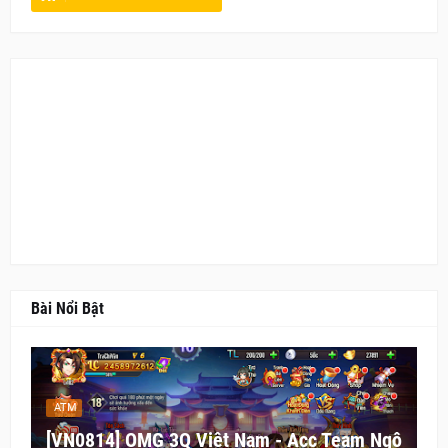
Bài Nổi Bật
ATM
[VN0814] OMG 3Q Việt Nam - Acc Team Ngô