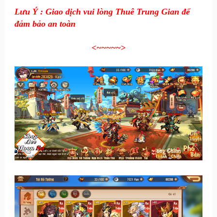
Lưu Ý : Giao dịch vui lòng Thuê Trung Gian để
đảm bảo an toàn
<~~~~~
>