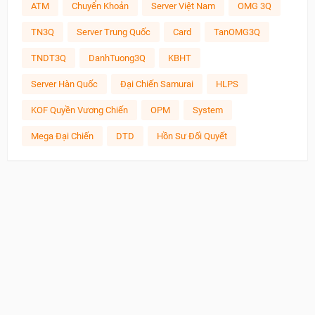
ATM
Chuyển Khoản
Server Việt Nam
OMG 3Q
TN3Q
Server Trung Quốc
Card
TanOMG3Q
TNDT3Q
DanhTuong3Q
KBHT
Server Hàn Quốc
Đại Chiến Samurai
HLPS
KOF Quyền Vương Chiến
OPM
System
Mega Đại Chiến
DTD
Hồn Sư Đối Quyết