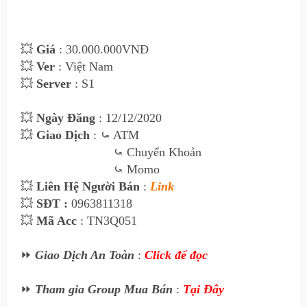
💥
Giá
: 30.00
0
.000VNĐ
💥
Ver
: Việt Nam
💥
Server
: S1
💥
Ngày Đăng
: 12
/12/2020
💥
Giao Dịch
:
⤿ ATM
⤿
Chuyển Khoản
⤿
Momo
💥
Liên Hệ Ngư
ời Bán
:
Link
💥
SĐT :
0963811318
💥
Mã Acc
: TN3Q051
⏩
Giao Dịch An Toàn
:
Click để đọc
⏩
Tham gia Group Mua Bán
:
Tại Đây