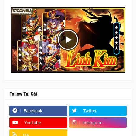
Follow Tui Cái
Facebook
Twitter
YouTube
Instagram
rss
Fanpage