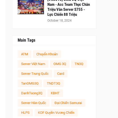
Nam - Acc Team Thục Chân
Triệu Vân Server S755 -
Lực Chiến 88 Triệu
October 18, 2024
Main Tags
ATM
Chuyển Khoản
Server Việt Nam
OMG 3Q
TN3Q
Server Trung Quốc
Card
TanOMG3Q
TNDT3Q
DanhTuong3Q
KBHT
Server Hàn Quốc
Đại Chiến Samurai
HLPS
KOF Quyền Vương Chiến