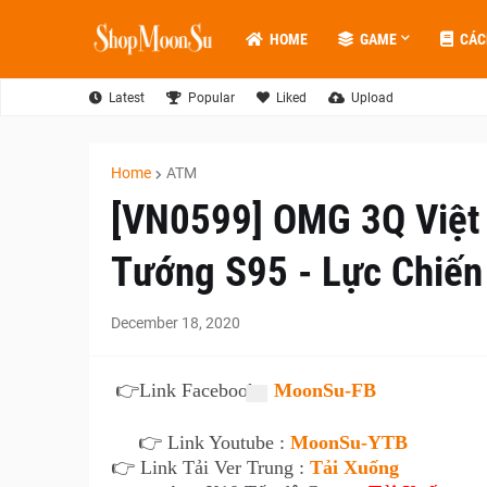
HOME
GAME
CÁC
Latest
Popular
Liked
Upload
Home
ATM
[VN0599] OMG 3Q Việt
Tướng S95 - Lực Chiến
December 18, 2020
👉
Link Facebook :
MoonSu-FB
👉 Link Youtube :
MoonSu-YTB
👉 Link Tải Ver Trung :
Tải Xuống