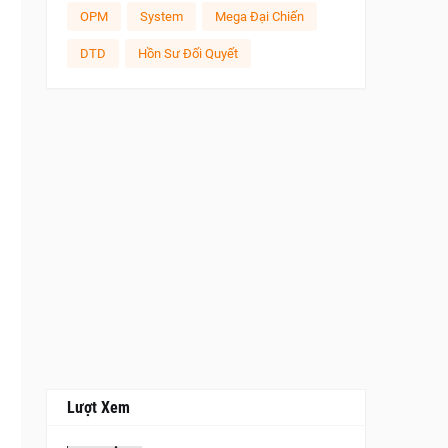
OPM
System
Mega Đại Chiến
DTD
Hồn Sư Đối Quyết
Lượt Xem