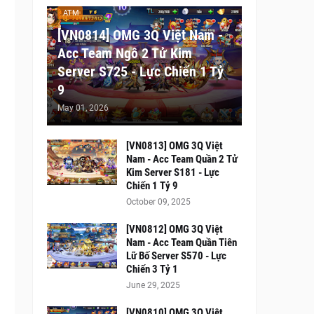
ATM
[VN0814] OMG 3Q Việt Nam -
Acc Team Ngô 2 Tử Kim
Server S725 - Lực Chiến 1 Tỷ
9
May 01, 2026
[VN0813] OMG 3Q Việt
Nam - Acc Team Quần 2 Tử
Kim Server S181 - Lực
Chiến 1 Tỷ 9
October 09, 2025
[VN0812] OMG 3Q Việt
Nam - Acc Team Quần Tiên
Lữ Bố Server S570 - Lực
Chiến 3 Tỷ 1
June 29, 2025
[VN0810] OMG 3Q Việt