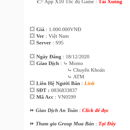
👉 App X10 Tốc độ Game :
Tải Xuống
💥
Giá
: 1.00
0
.000VNĐ
💥
Ver
: Việt Nam
💥
Server
: S95
💥
Ngày Đăng
: 18
/12/2020
💥
Giao Dịch
:
⤿
Momo
⤿
Chuyển Khoản
⤿
ATM
💥
Liên Hệ Ngư
ời Bán
:
Link
💥
SĐT :
0836833837 
💥
Mã Acc
: VN0599
⏩
Giao Dịch An Toàn
:
Click để đọc
⏩
Tham gia Group Mua Bán
:
Tại Đây