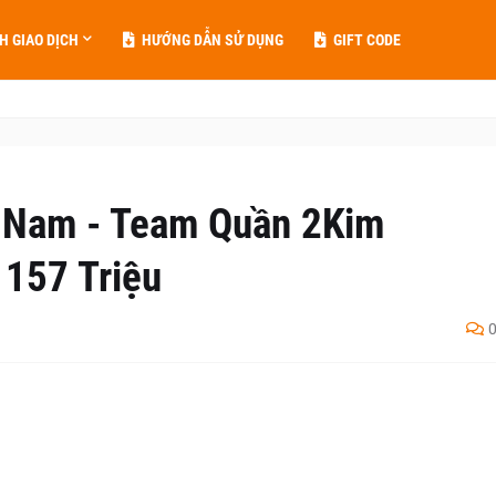
H GIAO DỊCH
HƯỚNG DẪN SỬ DỤNG
GIFT CODE
 Nam - Team Quần 2Kim
 157 Triệu