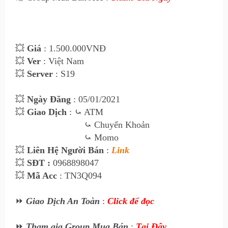
💥
Giá
: 1.500
.000VNĐ
💥
Ver
: Việt Nam
💥
Server
: S19
💥
Ngày Đăng
: 05
/01/2021
💥
Giao Dịch
:
⤿ ATM
⤿
Chuyển Khoản
⤿
Momo
💥
Liên Hệ Ngư
ời Bán
:
Link
💥
SĐT :
0968898047
💥
Mã Acc
: TN3Q094
⏩
Giao Dịch An Toàn
:
Click để đọc
⏩
Tham gia Group Mua Bán
:
Tại Đây