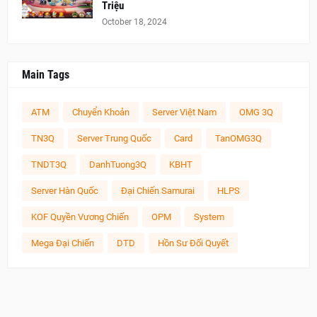
Triệu
October 18, 2024
Main Tags
ATM
Chuyển Khoản
Server Việt Nam
OMG 3Q
TN3Q
Server Trung Quốc
Card
TanOMG3Q
TNDT3Q
DanhTuong3Q
KBHT
Server Hàn Quốc
Đại Chiến Samurai
HLPS
KOF Quyền Vương Chiến
OPM
System
Mega Đại Chiến
DTD
Hồn Sư Đối Quyết