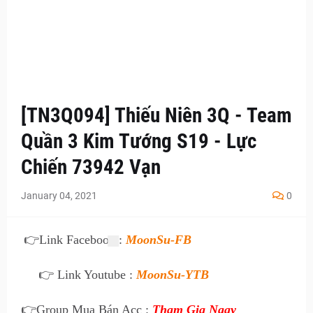
[TN3Q094] Thiếu Niên 3Q - Team
Quần 3 Kim Tướng S19 - Lực
Chiến 73942 Vạn
January 04, 2021
0
👉
Link Facebook :
MoonSu-FB
👉 Link Youtube :
MoonSu-YTB
👉
Group Mua Bán Acc :
Tham Gia Ngay