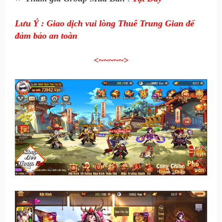
Lưu Ý : Giao dịch vui lòng Thuê Trung Gian để
đảm bảo an toàn
<~~~~~
>