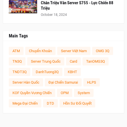
Chân Triệu Vân Server S755 - Lực Chiến 88
Triệu
October 18, 2024
Main Tags
ATM
Chuyển Khoản
Server Việt Nam
OMG 3Q
TN3Q
Server Trung Quốc
Card
TanOMG3Q
TNDT3Q
DanhTuong3Q
KBHT
Server Hàn Quốc
Đại Chiến Samurai
HLPS
KOF Quyền Vương Chiến
OPM
System
Mega Đại Chiến
DTD
Hồn Sư Đối Quyết