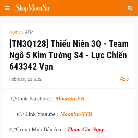
Home
ATM
[TN3Q128] Thiếu Niên 3Q - Team
Ngô 5 Kim Tướng S4 - Lực Chiến
643342 Vạn
February 23, 2021
0
👉
Link Facebook :
MoonSu-FB
👉 Link Youtube :
MoonSu-YTB
👉
Group Mua Bán Acc :
Tham Gia Ngay