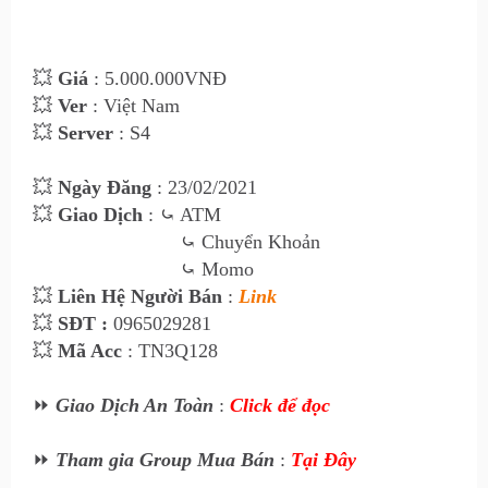
💥
Giá
: 5.000
.000VNĐ
💥
Ver
: Việt Nam
💥
Server
: S4
💥
Ngày Đăng
: 23
/02/2021
💥
Giao Dịch
:
⤿ ATM
⤿
Chuyển Khoản
⤿
Momo
💥
Liên Hệ Ngư
ời Bán
:
Link
💥
SĐT :
0965029281
💥
Mã Acc
: TN3Q128
⏩
Giao Dịch An Toàn
:
Click để đọc
⏩
Tham gia Group Mua Bán
:
Tại Đây