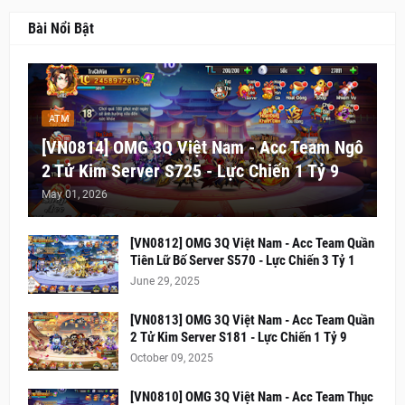
Bài Nổi Bật
ATM
[VN0814] OMG 3Q Việt Nam - Acc Team Ngô
2 Tử Kim Server S725 - Lực Chiến 1 Tỷ 9
May 01, 2026
[VN0812] OMG 3Q Việt Nam - Acc Team Quần
Tiên Lữ Bố Server S570 - Lực Chiến 3 Tỷ 1
June 29, 2025
[VN0813] OMG 3Q Việt Nam - Acc Team Quần
2 Tử Kim Server S181 - Lực Chiến 1 Tỷ 9
October 09, 2025
[VN0810] OMG 3Q Việt Nam - Acc Team Thục