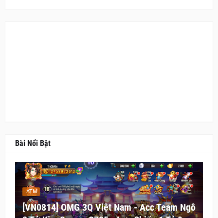
Bài Nổi Bật
ATM
[VN0814] OMG 3Q Việt Nam - Acc Team Ngô