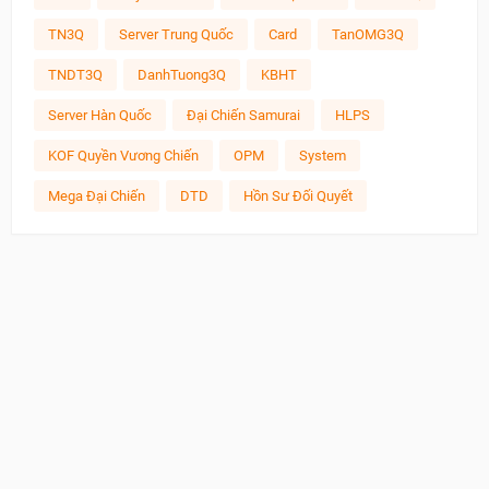
TN3Q
Server Trung Quốc
Card
TanOMG3Q
TNDT3Q
DanhTuong3Q
KBHT
Server Hàn Quốc
Đại Chiến Samurai
HLPS
KOF Quyền Vương Chiến
OPM
System
Mega Đại Chiến
DTD
Hồn Sư Đối Quyết