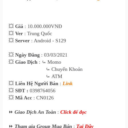
💥
Giá
: 10.00
0
.000VNĐ
💥
Ver
: Trung Quốc
💥
Server
: Android - S129
💥
Ngày Đăng
: 03
/03/2021
💥
Giao Dịch
:
⤿
Momo
⤿
Chuyển Khoản
⤿
ATM
💥
Liên Hệ Ngư
ời Bán
:
Link
💥
SĐT :
0398764056
💥
Mã Acc
: CN0126
⏩
Giao Dịch An Toàn
:
Click để đọc
⏩
Tham gia Group Mua Bán
:
Tại Đây