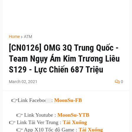
Home
ATM
[CN0126] OMG 3Q Trung Quốc -
Team Ngụy Ám Kim Trương Liêu
S129 - Lực Chiến 687 Triệu
March 02, 2021
0
👉
Link Facebook :
MoonSu-FB
👉 Link Youtube :
MoonSu-YTB
👉 Link Tải Ver Trung :
Tải Xuống
👉 App X10 Tốc độ Game :
Tải Xuống