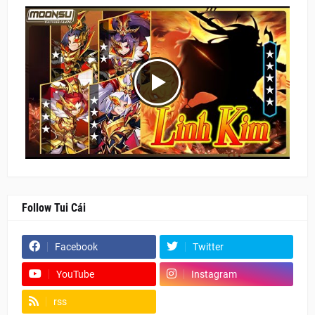
Follow Tui Cái
Facebook
Twitter
YouTube
Instagram
rss
Fanpage