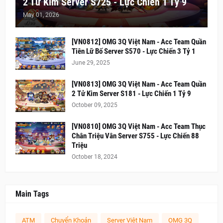
2 Tử Kim Server S725 - Lực Chiến 1 Tỷ 9
May 01, 2026
[VN0812] OMG 3Q Việt Nam - Acc Team Quần
Tiên Lữ Bố Server S570 - Lực Chiến 3 Tỷ 1
June 29, 2025
[VN0813] OMG 3Q Việt Nam - Acc Team Quần
2 Tử Kim Server S181 - Lực Chiến 1 Tỷ 9
October 09, 2025
[VN0810] OMG 3Q Việt Nam - Acc Team Thục
Chân Triệu Vân Server S755 - Lực Chiến 88
Triệu
October 18, 2024
Main Tags
ATM
Chuyển Khoản
Server Việt Nam
OMG 3Q