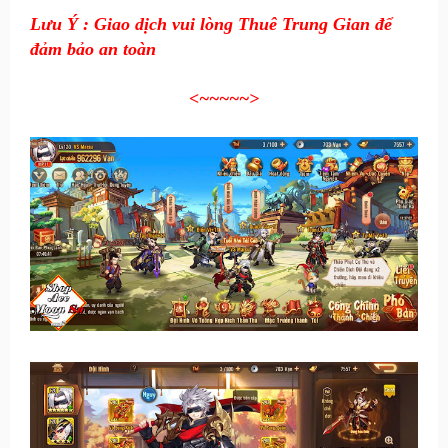
Lưu Ý : Giao dịch vui lòng Thuê Trung Gian để
đảm bảo an toàn
<~~~~~
>