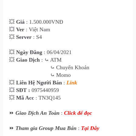
💥
Giá
: 1.500
.000VNĐ
💥
Ver
: Việt Nam
💥
Server
: S4
💥
Ngày Đăng
: 06
/04/2021
💥
Giao Dịch
:
⤿ ATM
⤿
Chuyển Khoản
⤿
Momo
💥
Liên Hệ Ngư
ời Bán
:
Link
💥
SĐT :
0975440959
💥
Mã Acc
: TN3Q145
⏩
Giao Dịch An Toàn
:
Click để đọc
⏩
Tham gia Group Mua Bán
:
Tại Đây