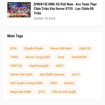
[VN0810] OMG 3Q Việt Nam - Acc Team Thục
Chân Triệu Vân Server S755 - Lực Chiến 88
Triệu
October 18, 2024
Main Tags
ATM
Chuyển Khoản
Server Việt Nam
OMG 3Q
TN3Q
Server Trung Quốc
Card
TanOMG3Q
TNDT3Q
DanhTuong3Q
KBHT
Server Hàn Quốc
Đại Chiến Samurai
HLPS
KOF Quyền Vương Chiến
OPM
System
Mega Đại Chiến
DTD
Hồn Sư Đối Quyết