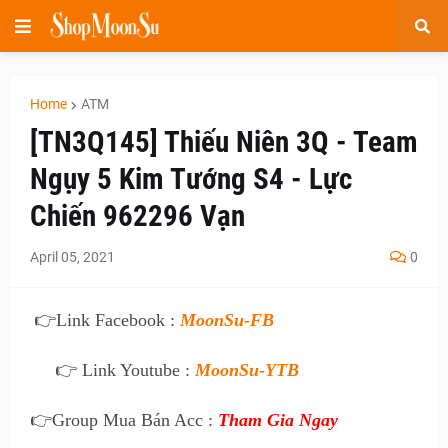
Home
ATM
[TN3Q145] Thiếu Niên 3Q - Team
Ngụy 5 Kim Tướng S4 - Lực
Chiến 962296 Vạn
April 05, 2021
0
👉
Link Facebook :
MoonSu-FB
👉 Link Youtube :
MoonSu-YTB
👉
Group Mua Bán Acc :
Tham Gia Ngay