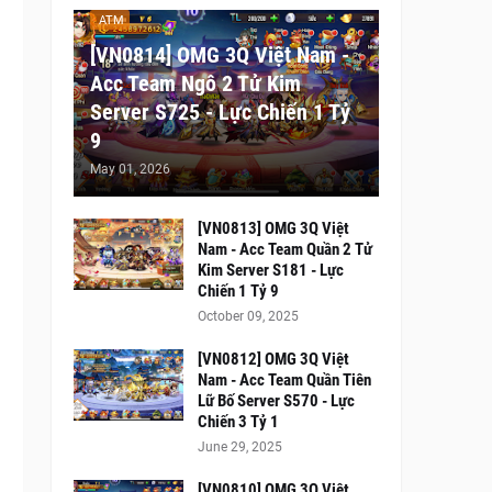
ATM
[VN0814] OMG 3Q Việt Nam -
Acc Team Ngô 2 Tử Kim
Server S725 - Lực Chiến 1 Tỷ
9
May 01, 2026
[VN0813] OMG 3Q Việt
Nam - Acc Team Quần 2 Tử
Kim Server S181 - Lực
Chiến 1 Tỷ 9
October 09, 2025
[VN0812] OMG 3Q Việt
Nam - Acc Team Quần Tiên
Lữ Bố Server S570 - Lực
Chiến 3 Tỷ 1
June 29, 2025
[VN0810] OMG 3Q Việt