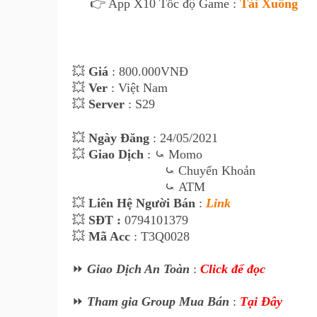
👉 App X10 Tốc độ Game :
Tải Xuống
💥
Giá
: 8
00
.000VNĐ
💥
Ver
: Việt Nam
💥
Server
: S29
💥
Ngày Đăng
: 24
/05/2021
💥
Giao Dịch
:
⤿
Momo
⤿
Chuyển Khoản
⤿
ATM
💥
Liên Hệ Ngư
ời Bán
:
Link
💥
SĐT :
0794101379
💥
Mã Acc
: T3Q0028
⏩
Giao Dịch An Toàn
:
Click để đọc
⏩
Tham gia Group Mua Bán
:
Tại Đây