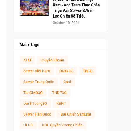
Nam - Acc Team Thục Chân
Triệu Vân Server S755 -
Lực Chiến 88 Triệu
October 18, 2024
Main Tags
ATM
Chuyển Khoản
Server Việt Nam
OMG 3Q
TN3Q
Server Trung Quốc
Card
TanOMG3Q
TNDT3Q
DanhTuong3Q
KBHT
Server Hàn Quốc
Đại Chiến Samurai
HLPS
KOF Quyền Vương Chiến