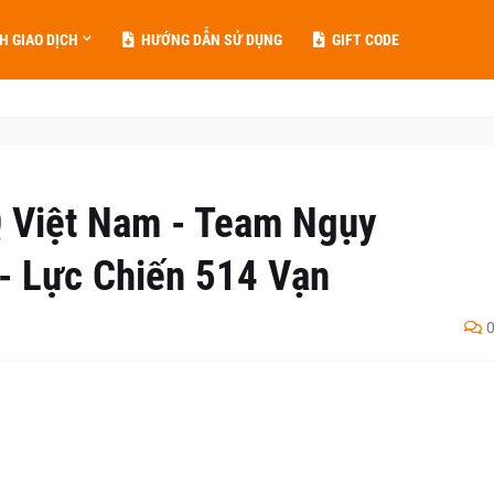
H GIAO DỊCH
HƯỚNG DẪN SỬ DỤNG
GIFT CODE
 Việt Nam - Team Ngụy
- Lực Chiến 514 Vạn