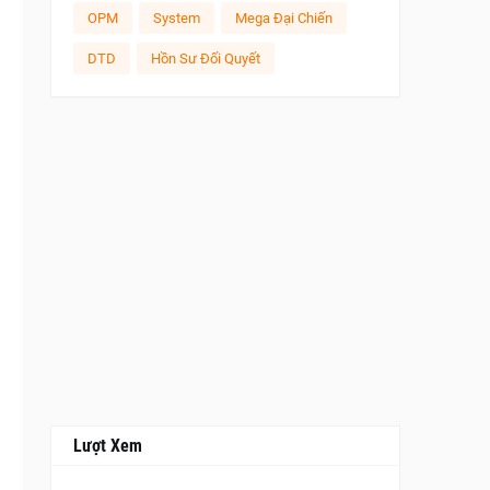
OPM
System
Mega Đại Chiến
DTD
Hồn Sư Đối Quyết
Lượt Xem