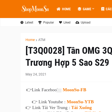
HOME
GAME
CÁC
Latest
Popular
Liked
Upload
Home
ATM
[T3Q0028] Tân OMG 3Q
Trương Hợp 5 Sao S29 
May 24, 2021
👉
Link Facebook :
MoonSu-FB
👉 Link Youtube :
MoonSu-YTB
👉 Link Tải Ver Trung :
Tải Xuống