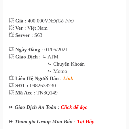
💥
Giá
: 400
.000VNĐ
(Có Fix)
💥
Ver
: Việt Nam
💥
Server
: S63
💥
Ngày Đăng
: 01
/05/2021
💥
Giao Dịch
:
⤿ ATM
⤿
Chuyển Khoản
⤿
Momo
💥
Liên Hệ Ngư
ời Bán
:
Link
💥
SĐT :
0982638230
💥
Mã Acc
: TN3Q149
⏩
Giao Dịch An Toàn
:
Click để đọc
⏩
Tham gia Group Mua Bán
:
Tại Đây