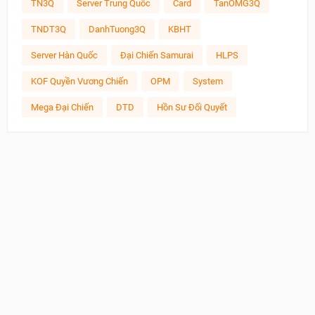
TN3Q
Server Trung Quốc
Card
TanOMG3Q
TNDT3Q
DanhTuong3Q
KBHT
Server Hàn Quốc
Đại Chiến Samurai
HLPS
KOF Quyền Vương Chiến
OPM
System
Mega Đại Chiến
DTD
Hồn Sư Đối Quyết