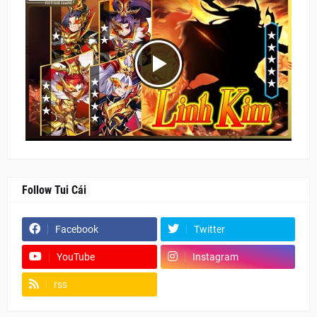
Follow Tui Cái
Facebook
Twitter
YouTube
Instagram
rss
Fanpage