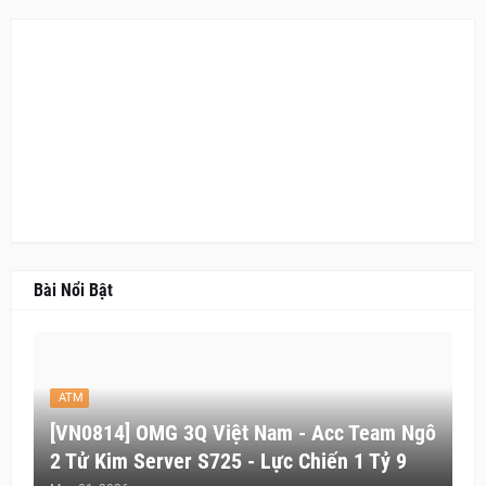
Bài Nổi Bật
ATM
[VN0814] OMG 3Q Việt Nam - Acc Team Ngô
2 Tử Kim Server S725 - Lực Chiến 1 Tỷ 9