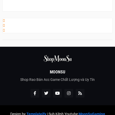
MOONSU
Shop Rao Bán Acc Game Chất Lượng và Uy Tín
Design by
Templateify
| Sub Kênh Youtube
MoonSuGaming