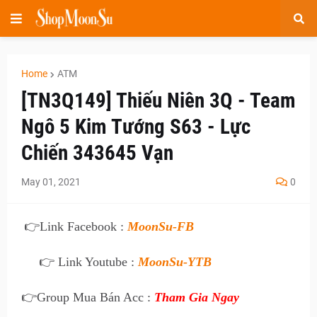
Home
ATM
[TN3Q149] Thiếu Niên 3Q - Team
Ngô 5 Kim Tướng S63 - Lực
Chiến 343645 Vạn
May 01, 2021
0
👉
Link Facebook :
MoonSu-FB
👉 Link Youtube :
MoonSu-YTB
👉
Group Mua Bán Acc :
Tham Gia Ngay