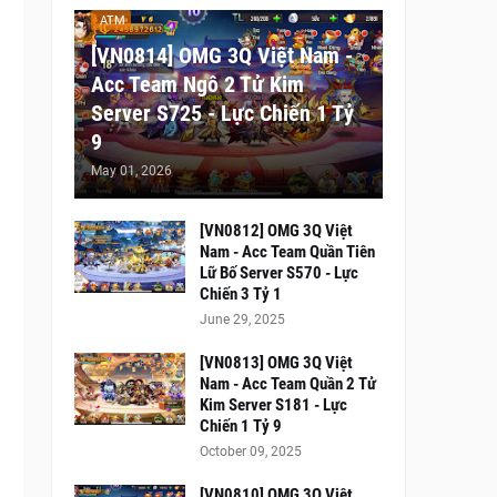
ATM
[VN0814] OMG 3Q Việt Nam -
Acc Team Ngô 2 Tử Kim
Server S725 - Lực Chiến 1 Tỷ
9
May 01, 2026
[VN0812] OMG 3Q Việt
Nam - Acc Team Quần Tiên
Lữ Bố Server S570 - Lực
Chiến 3 Tỷ 1
June 29, 2025
[VN0813] OMG 3Q Việt
Nam - Acc Team Quần 2 Tử
Kim Server S181 - Lực
Chiến 1 Tỷ 9
October 09, 2025
[VN0810] OMG 3Q Việt