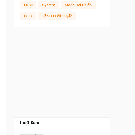
OPM
System
Mega Đại Chiến
DTD
Hồn Sư Đối Quyết
Lượt Xem