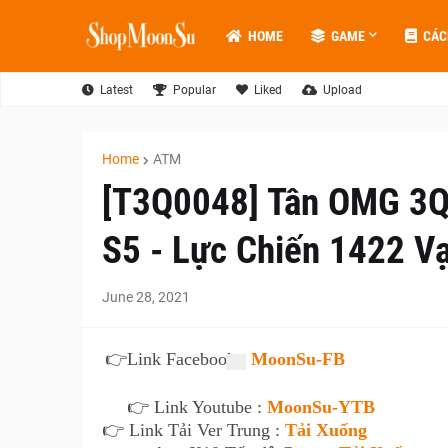
HOME
GAME
CÁC
Latest
Popular
Liked
Upload
Home
ATM
[T3Q0048] Tân OMG 3Q 
S5 - Lực Chiến 1422 V
June 28, 2021
👉
Link Facebook :
MoonSu-FB
👉 Link Youtube :
MoonSu-YTB
👉 Link Tải Ver Trung :
Tải Xuống