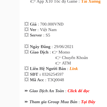
👉 App X10 Tốc độ Game :
Tải Xuống
💥
Giá
: 70
0
.000VNĐ
💥
Ver
: Việt Nam
💥
Server
: S5
💥
Ngày Đăng
: 29
/06/2021
💥
Giao Dịch
:
👉 Momo
👉 Chuyển Khoản
👉 ATM
💥
Liên Hệ Ngư
ời Bán
:
Link
💥
SĐT :
0326254597
💥
Mã Acc
: T3Q0048
⏩
Giao Dịch An Toàn
:
Click để đọc
⏩
Tham gia Group Mua Bán
:
Tại Đây