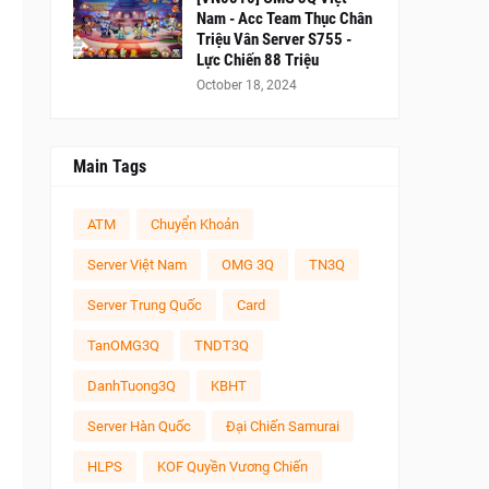
Nam - Acc Team Thục Chân
Triệu Vân Server S755 -
Lực Chiến 88 Triệu
October 18, 2024
Main Tags
ATM
Chuyển Khoản
Server Việt Nam
OMG 3Q
TN3Q
Server Trung Quốc
Card
TanOMG3Q
TNDT3Q
DanhTuong3Q
KBHT
Server Hàn Quốc
Đại Chiến Samurai
HLPS
KOF Quyền Vương Chiến