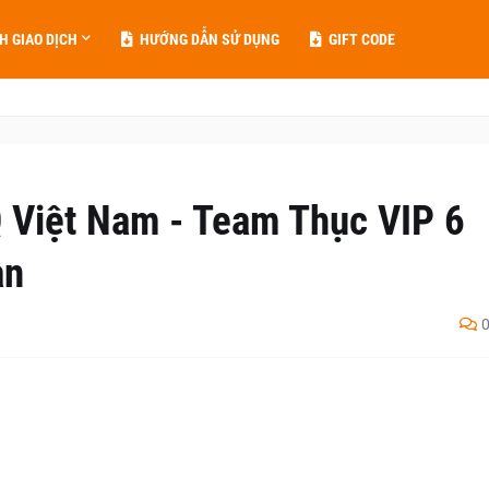
H GIAO DỊCH
HƯỚNG DẪN SỬ DỤNG
GIFT CODE
Việt Nam - Team Thục VIP 6
ạn