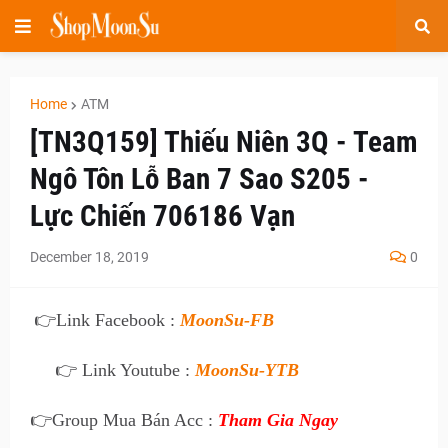
Home
ATM
[TN3Q159] Thiếu Niên 3Q - Team
Ngô Tôn Lỗ Ban 7 Sao S205 -
Lực Chiến 706186 Vạn
December 18, 2019
0
👉
Link Facebook :
MoonSu-FB
👉 Link Youtube :
MoonSu-YTB
👉
Group Mua Bán Acc :
Tham Gia Ngay