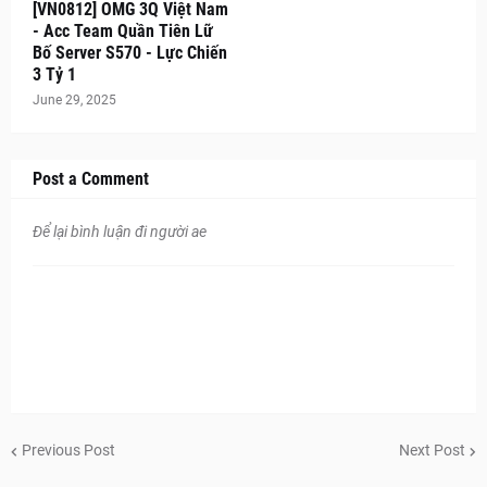
[VN0812] OMG 3Q Việt Nam
- Acc Team Quần Tiên Lữ
Bố Server S570 - Lực Chiến
3 Tỷ 1
June 29, 2025
Post a Comment
Để lại bình luận đi người ae
Previous Post
Next Post