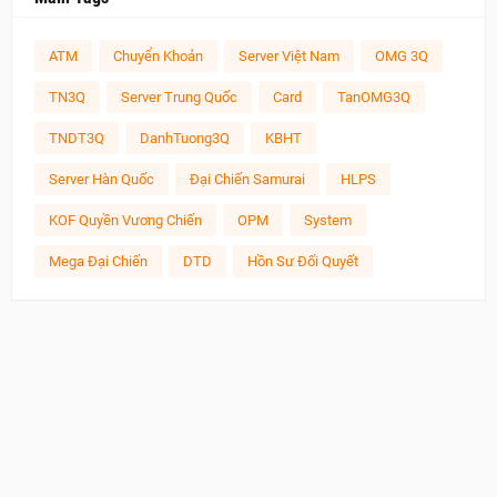
ATM
Chuyển Khoản
Server Việt Nam
OMG 3Q
TN3Q
Server Trung Quốc
Card
TanOMG3Q
TNDT3Q
DanhTuong3Q
KBHT
Server Hàn Quốc
Đại Chiến Samurai
HLPS
KOF Quyền Vương Chiến
OPM
System
Mega Đại Chiến
DTD
Hồn Sư Đối Quyết