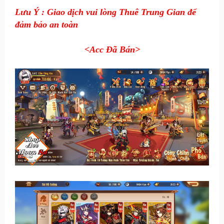
Lưu Ý : Giao dịch vui lòng Thuê Trung Gian để
đảm bảo an toàn
<Acc Đã Bán
>