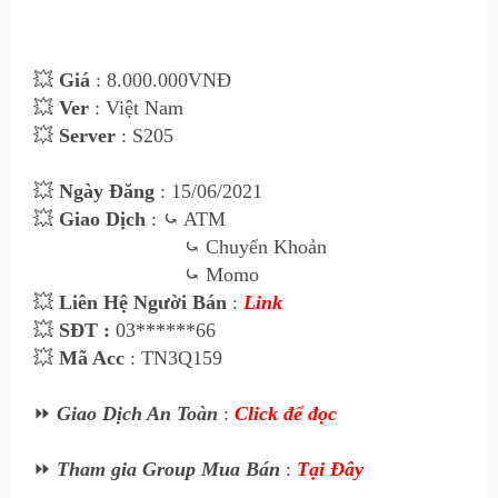
💥
Giá
: 8.000
.000VNĐ
💥
Ver
: Việt Nam
💥
Server
: S205
💥
Ngày Đăng
: 15
/06/2021
💥
Giao Dịch
:
⤿ ATM
⤿
Chuyển Khoản
⤿
Momo
💥
Liên Hệ Ngư
ời Bán
:
Link
💥
SĐT :
03******66
💥
Mã Acc
: TN3Q159
⏩
Giao Dịch An Toàn
:
Click để đọc
⏩
Tham gia Group Mua Bán
:
Tại Đây